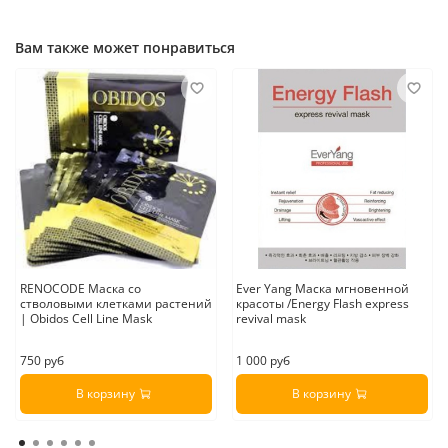
сияющий вид.
Способ применения
: Нанести на чистую кожу лица и шеи.
Вам также может понравиться
Страна производитель:
Швейцария
RENOCODE Маска со
Ever Yang Маска мгновенной
стволовыми клетками растений
красоты /Energy Flash express
| Obidos Cell Line Mask
revival mask
750 руб
1 000 руб
В корзину
В корзину