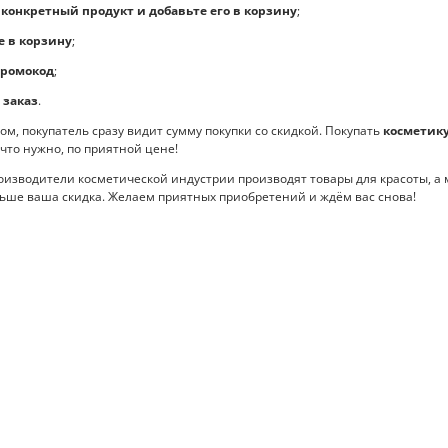
конкретный продукт и добавьте его в корзину
;
 в корзину
;
промокод
;
 заказ
.
, покупатель сразу видит сумму покупки со скидкой. Покупать
косметику
 что нужно, по приятной цене!
водители косметической индустрии производят товары для красоты, а м
льше ваша скидка. Желаем приятных приобретений и ждём вас снова!