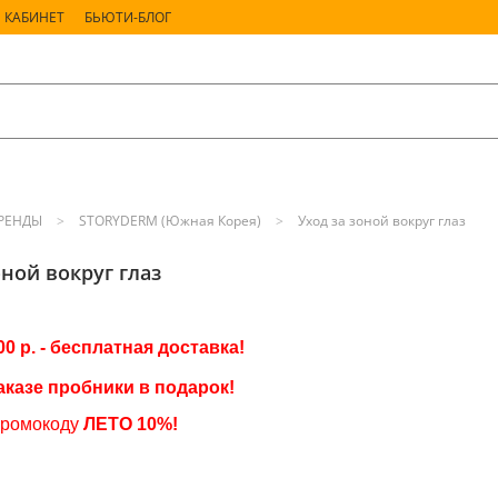
 КАБИНЕТ
БЬЮТИ-БЛОГ
РЕНДЫ
STORYDERM (Южная Корея)
Уход за зоной вокруг глаз
оной вокруг глаз
00 р. - бесплатная доставка!
аказе пробники в подарок
!
промокоду
ЛЕТО
10%!