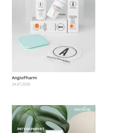
AngioPharm
24.07.2026