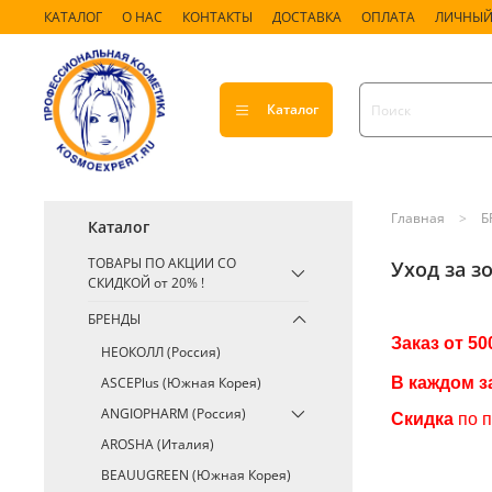
КАТАЛОГ
О НАС
КОНТАКТЫ
ДОСТАВКА
ОПЛАТА
ЛИЧНЫЙ
Каталог
Главная
Б
Каталог
ТОВАРЫ ПО АКЦИИ СО
Уход за з
СКИДКОЙ от 20% !
БРЕНДЫ
Заказ от 50
НЕОКОЛЛ (Россия)
ASCEPlus (Южная Корея)
В каждом з
ANGIOPHARM (Россия)
Скидка
по 
AROSHA (Италия)
BEAUUGREEN (Южная Корея)