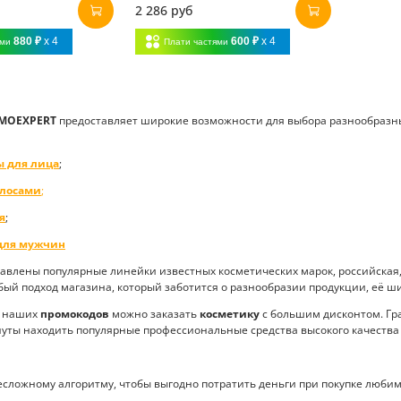
2 286 руб
880 ₽
x 4
600 ₽
x 4
ями
Плати частями
MOEXPERT
предоставляет широкие возможности для выбора разнообразны
ы для лица
;
олосами
;
я
;
 для мужчин
влены популярные линейки известных косметических марок, российская, 
обый подход магазина, который заботится о разнообразии продукции, её ши
 наших
промокодов
можно заказать
косметику
с большим дисконтом. Гр
уты находить популярные профессиональные средства высокого качества 
ожному алгоритму, чтобы выгодно потратить деньги при покупке любим