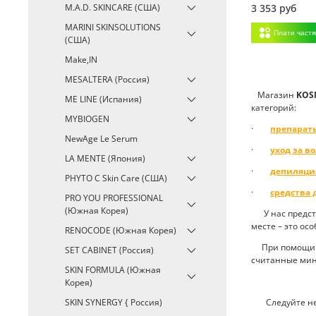
M.A.D. SKINCARE (США)
3 353 руб
MARINI SKINSOLUTIONS
Плати част
(США)
Make,IN
MESALTERA (Россия)
Магазин
K
OS
ME LINE (Испания)
категорий:
MYBIOGEN
·
препарат
NewAge Le Serum
·
уход за в
LA MENTE (Япония)
·
депиляци
PHYTO C Skin Care (США)
·
средства
PRO YOU PROFESSIONAL
(Южная Корея)
У нас предста
месте – это ос
RENOCODE (Южная Корея)
При помощи
SET CABINET (Россия)
считанные мин
SKIN FORMULA (Южная
Корея)
SKIN SYNERGY { Россия)
Следуйте несл