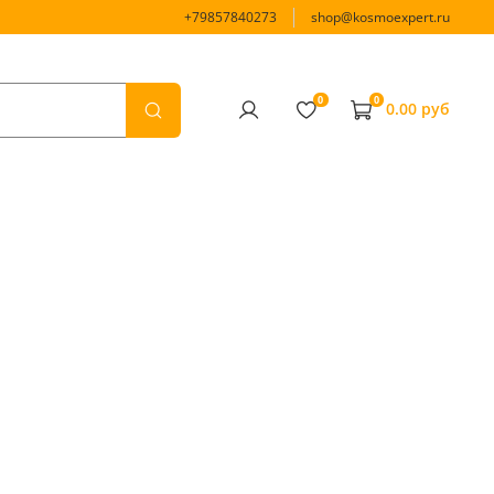
+79857840273
shop@kosmoexpert.ru
0
0
0.00 руб