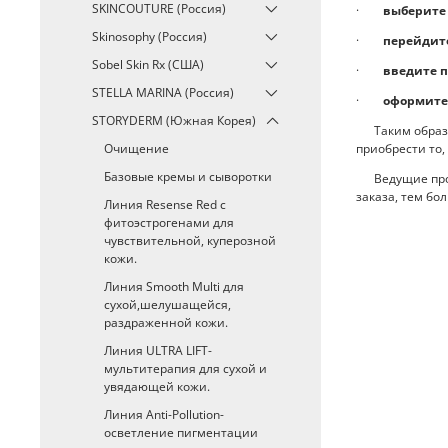
SKINCOUTURE (Россия)
·
выберите 
Skinosophy (Россия)
·
перейдите
Sobel Skin Rx (США)
·
введите 
STELLA MARINA (Россия)
·
оформите
STORYDERM (Южная Корея)
Таким образом
Очищение
приобрести то,
Базовые кремы и сыворотки
Ведущие произ
заказа, тем бо
Линия Resense Red с
фитоэстрогенами для
чувствительной, куперозной
кожи.
Линия Smooth Multi для
сухой,шелушащейся,
раздраженной кожи.
Линия ULTRA LIFT-
мультитерапия для сухой и
увядающей кожи.
Линия Anti-Pollution-
осветление пигментации