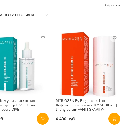
Сбросить
А ПО КАТЕГОРИЯМ
N Мультикислотная
MYBIOGEN By Biogenesis Lab
а-бустер DIVE, 50 мл |
Лифтинг сыворотка с DMAE 30 мл |
poule DIVE
Lifting serum «ANTI GRAVITY»
уб
4 400 руб