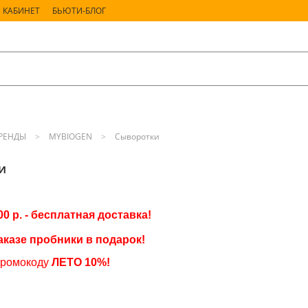
 КАБИНЕТ
БЬЮТИ-БЛОГ
РЕНДЫ
MYBIOGEN
Сыворотки
и
00 р. - бесплатная доставка!
аказе пробники в подарок
!
промокоду
ЛЕТО
10%!