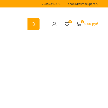
+79857840273
shop@kosmoexpert.ru
0
0
0.00 руб