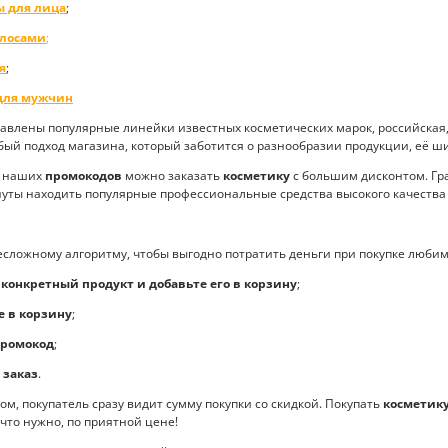
ы для лица
;
олосами
;
я
;
 для мужчин
влены популярные линейки известных косметических марок, российская, 
обый подход магазина, который заботится о разнообразии продукции, её ши
 наших
промокодов
можно заказать
косметику
с большим дисконтом. Гр
уты находить популярные профессиональные средства высокого качества 
ожному алгоритму, чтобы выгодно потратить деньги при покупке любим
конкретный продукт и добавьте его в корзину
;
 в корзину
;
промокод
;
 заказ
.
, покупатель сразу видит сумму покупки со скидкой. Покупать
косметику
 что нужно, по приятной цене!