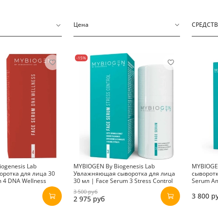
Цена
СРЕДСТВ
-15%
ogenesis Lab
MYBIOGEN By Biogenesis Lab
MYBIOGE
оротка для лица 30
Увлажняющая сыворотка для лица
сыворотк
m 4 DNA Wellness
30 мл | Face Serum 3 Stress Control
Serum Am
3 500 руб
3 800 р
2 975 руб