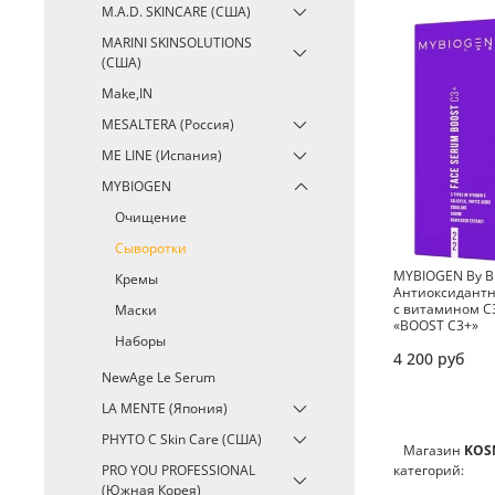
M.A.D. SKINCARE (США)
MARINI SKINSOLUTIONS
(США)
Make,IN
MESALTERA (Россия)
ME LINE (Испания)
MYBIOGEN
Очищение
Сыворотки
MYBIOGEN By Bi
Кремы
Антиоксидантн
с витамином C3
Маски
«BOOST C3+»
Наборы
4 200 руб
NewAge Le Serum
LA MENTE (Япония)
PHYTO C Skin Care (США)
Магазин
K
OS
категорий:
PRO YOU PROFESSIONAL
(Южная Корея)