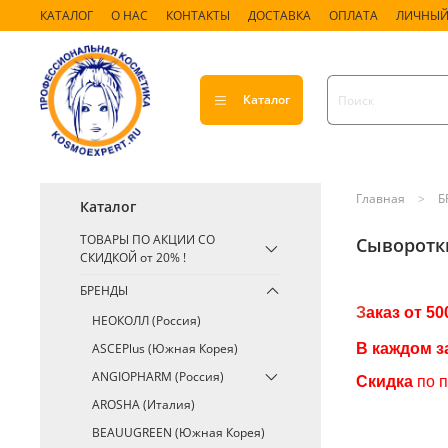
КАТАЛОГ
О НАС
КОНТАКТЫ
ДОСТАВКА
ОПЛАТА
ЛИЧНЫЙ
Каталог
Главная
Б
Каталог
ТОВАРЫ ПО АКЦИИ СО
Сыворотк
СКИДКОЙ от 20% !
БРЕНДЫ
З
аказ от 50
НЕОКОЛЛ (Россия)
ASCEPlus (Южная Корея)
В каждом з
ANGIOPHARM (Россия)
Скидка
по 
AROSHA (Италия)
BEAUUGREEN (Южная Корея)