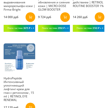
выравнивания
обновления и сияния
действием | RETINOL
микрорельефа кожи |
кожи | MICRO-DOSE
ROUTINE BOOSTER 1%
Firma-Bright
GLOW BOOSTER
14 000 руб
9 724 руб
14 260 руб
Плати частями
3675 ₽
x 4
Плати частями
2552 ₽
x 4
Плати частями
3743 ₽
x 4
HydroPeptide
Интенсивный
уплотняющий
лифтинг-крем для
глаз с ретинолом , 15
ml | RETINOL EYE
RENEWAL
17 120 руб