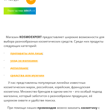
Плати частями
4494 ₽
x 4
Магазин
K
OSMOEXPERT
предоставляет широкие возможности для
выбора разнообразных косметических средств. Среди них продукты
следующих категорий:
·
препараты для лица
;
·
уход за волосами
;
·
депиляция
;
·
средства для мужчин
У нас представлены популярные линейки известных
косметических марок, российская, корейская, французская
косметика. Множество брендов в одном месте – это особый подход
магазина, который заботится о разнообразии продукции, её
широком охвате и удобстве поиска.
При помощи наших
промокодов
можно заказать
косметику
с