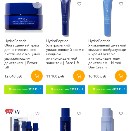
HydroPeptide
HydroPeptide
HydroPeptide
Обогащенный крем
Ультралегкий
Уникальный дневной
для интенсивного
увлажняющий крем с
коллагенообразующи
лифтинга с мощным
мощной
й крем-бустер с
увлажняющим
антиоксидантной
антиоксидантным
действием | Power
защитой | Face Lift
действием | Nimni
Lift
Day Cream
12 640 руб
11 160 руб
16 100 руб
Плати частями
3318 ₽
x 4
Плати частями
2929 ₽
x 4
Плати частями
4226 ₽
x 4
-34%