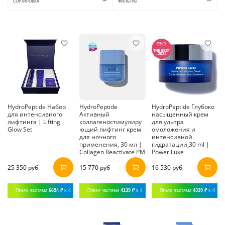
СОРТИРОВКА
ФИЛЬТРЫ
HydroPeptide Набор
HydroPeptide
HydroPeptide Глубоко
для интенсивного
Активный
насыщенный крем
лифтинга | Lifting
коллагеностимулиру
для ультра
Glow Set
ющий лифтинг крем
омоложения и
для ночного
интенсивной
применения, 30 мл |
гидратации,30 ml |
Collagen Reactivate PM
Power Luxe
25 350 руб
15 770 руб
16 530 руб
Плати частями
6654 ₽
x 4
Плати частями
4139 ₽
x 4
Плати частями
4339 ₽
x 4