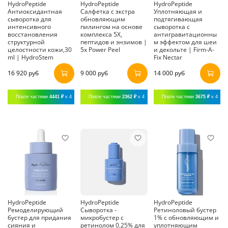
HydroPeptide
HydroPeptide
HydroPeptide
Антиоксидантная
Салфетка с экстра
Уплотняющая и
сыворотка для
обновляющим
подтягивающая
интенсивного
пилингом на основе
сыворотка с
восстановления
комплекса 5Х,
антигравитационны
структурной
пептидов и энзимов |
м эффектом для шеи
целостности кожи,30
5x Power Peel
и декольте | Firm-A-
ml | HydroStem
Fix Nectar
16 920 руб
9 000 руб
14 000 руб
Плати частями
4441 ₽
x 4
Плати частями
2362 ₽
x 4
Плати частями
3675 ₽
x 4
HydroPeptide
HydroPeptide
HydroPeptide
Ремоделирующий
Сыворотка -
Ретиноловый бустер
бустер для придания
микробустер с
1% с обновляющим и
сияния и
ретинолом 0,25% для
уплотняющим