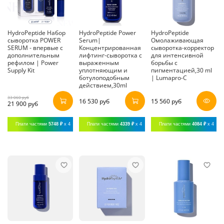
HydroPeptide Набор
HydroPeptide Power
HydroPeptide
сыворотка POWER
Serum|
Омолаживающая
SERUM - впервые с
Концентрированная
сыворотка-корректор
дополнительным
лифтинг-сыворотка с
для интенсивной
рефилом | Power
выраженным
борьбы с
Supply Kit
уплотняющим и
пигментацией,30 ml
ботулоподобным
| Lumapro-C
действием,30ml
33 060 руб
16 530 руб
15 560 руб
21 900 руб
Плати частями
5748 ₽
x 4
Плати частями
4339 ₽
x 4
Плати частями
4084 ₽
x 4