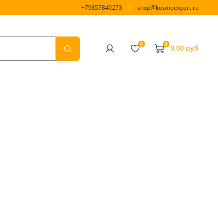
+79857840273
shop@kosmoexpert.ru
0
0
0.00 руб