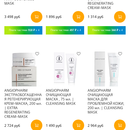
MASK
REGENERATING
CREAM–MASK
3 498 руб
1 896 руб
1 314 руб
Плати частями
918 ₽
x 4
Плати частями
497 ₽
x 4
Плати частями
344 ₽
x 4
ANGIOPHARM
ANGIOPHARM
ANGIOPHARM
ЭКСТРАОБОГАЩЕННА
ОЧИЩАЮЩАЯ
ОЧИЩАЮЩАЯ
Я РЕГЕНЕРИРУЮЩАЯ
МАСКА , 75 мл. |
МАСКА ДЛЯ
КРЕМ–МАСКА, 200 мл.
CLEANSING MASK
ПРОБЛЕМНОЙ КОЖИ,
| EXTRA
200 мл. | CLEANSING
REGENERATING
MASK
CREAM–MASK
2 724 руб
1 490 руб
2 964 руб