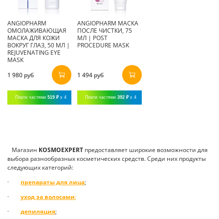
ANGIOPHARM
ANGIOPHARM МАСКА
ОМОЛАЖИВАЮЩАЯ
ПОСЛЕ ЧИСТКИ, 75
МАСКА ДЛЯ КОЖИ
МЛ | POST
ВОКРУГ ГЛАЗ, 50 МЛ |
PROCEDURE MASK
REJUVENATING EYE
MASK
1 980 руб
1 494 руб
Плати частями
519 ₽
x 4
Плати частями
392 ₽
x 4
Магазин
K
OSMOEXPERT
предоставляет широкие возможности для
выбора разнообразных косметических средств. Среди них продукты
следующих категорий:
·
препараты для лица
;
·
уход за волосами
;
·
депиляция
;