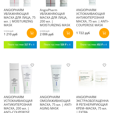
ANGIOPHARM
AngioPharm
ANGIOPHARM
УВЛАЖНЯЮЩАЯ
УВЛАЖНЯЮЩАЯ
УСПОКАИВАЮЩАЯ
МАСКА ДЛЯ ЛИЦА, 75
МАСКА ДЛЯ ЛИЦА,
АНТИКУПЕРОЗНАЯ
мл. | MOISTURIZING
200 мл. |
МАСКА, 75 мл. | ANTI–
MASK
MOISTURIZING MASK
COUPEROSE MASK
1 512 руб
2 508 руб
1 722 руб
1 210 руб
2 006 руб
Плати частями
317 ₽
x 4
Плати частями
526 ₽
x 4
Плати частями
452 ₽
x 4
ANGIOPHARM
ANGIOPHARM
ANGIOPHARM
УСПОКАИВАЮЩАЯ
ОМОЛАЖИВАЮЩАЯ
ЭКСТРАОБОГАЩЕННА
АНТИКУПЕРОЗНАЯ
МАСКА, 75 мл. | ANTI-
Я РЕГЕНЕРИРУЮЩАЯ
МАСКА, 200 мл. |
AGING MASK
КРЕМ–МАСКА, 75 мл.
ANTI–COUPEROSE
| EXTRA