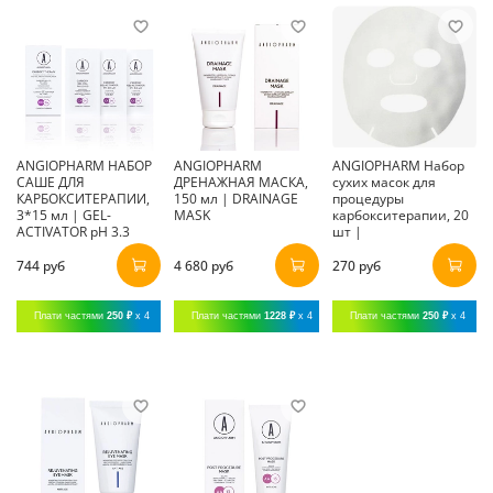
ANGIOPHARM НАБОР
ANGIOPHARM
ANGIOPHARM Набор
САШЕ ДЛЯ
ДРЕНАЖНАЯ МАСКА,
сухих масок для
КАРБОКСИТЕРАПИИ,
150 мл | DRAINAGE
процедуры
3*15 мл | GEL-
MASK
карбокситерапии, 20
ACTIVATOR pH 3.3
шт |
744 руб
4 680 руб
270 руб
Плати частями
250 ₽
x 4
Плати частями
1228 ₽
x 4
Плати частями
250 ₽
x 4