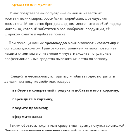
·
средства для мужчин
У нас представлены популярные линейки известных
косметических марок, российская, корейская, французская
косметика. Множество брендов в одном месте – это особый подход
магазина, который заботится о разнообразии продукции, её
широком охвате и удобстве поиска.
При помощи наших
промокодов
можно заказать
косметику
с
большим дисконтом. Грамотно выстроенный каталог позволяет
нашим клиентам в считанные минуты находить популярные
профессиональные средства высокого качества по запросу.
Следуйте несложному алгоритму, чтобы выгодно потратить
деньги при покупке любимых товаров:
·
выберите конкретный продукт и добавьте его в корзину
;
·
перейдите в корзину
;
·
введите промокод
;
·
оформите заказ
.
Таким образом, покупатель сразу видит сумму покупки со скидкой.
Покупать
косметику с промокодом
удобно и выгодно, это