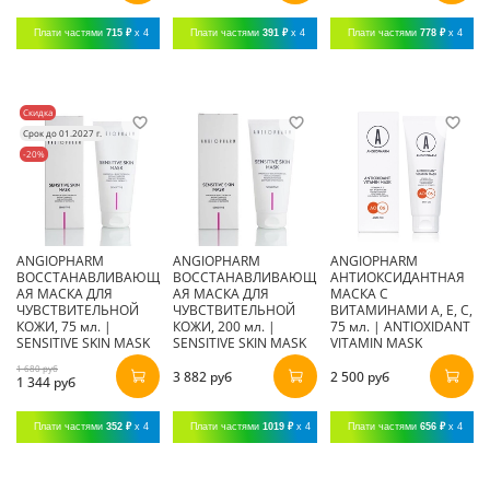
Плати частями
715 ₽
x 4
Плати частями
391 ₽
x 4
Плати частями
778 ₽
x 4
Скидка
Срок до 01.2027 г.
-20%
ANGIOPHARM
ANGIOPHARM
ANGIOPHARM
ВОССТАНАВЛИВАЮЩ
ВОССТАНАВЛИВАЮЩ
АНТИОКСИДАНТНАЯ
АЯ МАСКА ДЛЯ
АЯ МАСКА ДЛЯ
МАСКА С
ЧУВСТВИТЕЛЬНОЙ
ЧУВСТВИТЕЛЬНОЙ
ВИТАМИНАМИ А, Е, С,
КОЖИ, 75 мл. |
КОЖИ, 200 мл. |
75 мл. | ANTIOXIDANT
SENSITIVE SKIN MASK
SENSITIVE SKIN MASK
VITAMIN MASK
1 680 руб
3 882 руб
2 500 руб
1 344 руб
Плати частями
352 ₽
x 4
Плати частями
1019 ₽
x 4
Плати частями
656 ₽
x 4