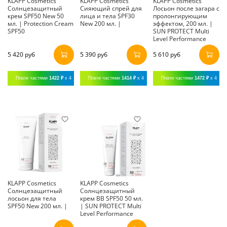
KLAPP Cosmetics
KLAPP Cosmetics
KLAPP Cosmetics
Солнцезащитный
Сияющий спрей для
Лосьон после загара с
крем SPF50 New 50
лица и тела SPF30
пролонгирующим
мл. | Protection Cream
New 200 мл. |
эффектом, 200 мл. |
SPF50
SUN PROTECT Multi
Level Performance
5 420 руб
5 390 руб
5 610 руб
Плати частями
1422 ₽
x 4
Плати частями
1414 ₽
x 4
Плати частями
1472 ₽
x 4
KLAPP Cosmetics
KLAPP Cosmetics
Солнцезащитный
Солнцезащитный
лосьон для тела
крем BB SPF50 50 мл.
SPF50 New 200 мл. |
| SUN PROTECT Multi
Level Performance