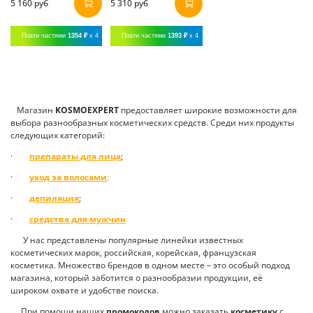
5 160 руб
5 310 руб
Плати частями
1354 ₽
x 4
Плати частями
1393 ₽
x 4
Магазин
K
OSMOEXPERT
предоставляет широкие возможности для
выбора разнообразных косметических средств. Среди них продукты
следующих категорий:
·
препараты для лица
;
·
уход за волосами
;
·
депиляция
;
·
средства для мужчин
У нас представлены популярные линейки известных
косметических марок, российская, корейская, французская
косметика. Множество брендов в одном месте – это особый подход
магазина, который заботится о разнообразии продукции, её
широком охвате и удобстве поиска.
При помощи наших
промокодов
можно заказать
косметику
с