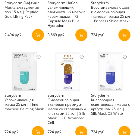
Storyderm Лифтинг-
Storyderm Набор
Storyderm
Маска для сужения
увлажняющих
Восстанавливающая
пор 15 мл | Peptide
альгинатных масок с
и омолаживающая
Gold Lifting Pack
керамидами | 72
тканевая маска 25 мл
Capsule Mask Blue
| Princess Shine Mask
Hydration
2 494 руб
3 869 руб
724 руб
Storyderm
Storyderm
Storyderm
Успокаивающая
Омолаживающая
Кислородная
маска 25 мл | Time
тканевая премиум-
осветляющая маска с
machine Calming Mask
маска со стволовыми
арбутином 25 мл |
клетками 25 мл | Silk
Silk Mask O2 White
Mask E.G.F. Advanced
Cell
724 руб
724 руб
724 руб