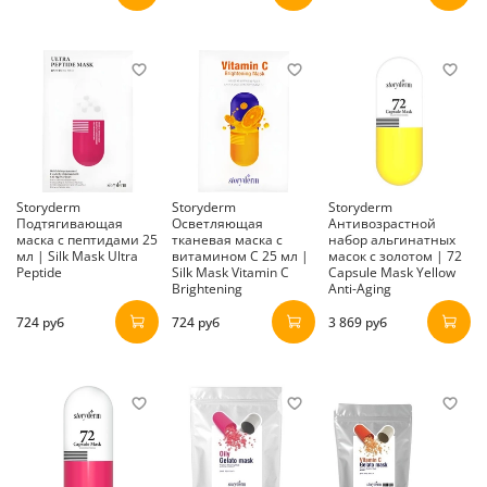
Storyderm
Storyderm
Storyderm
Подтягивающая
Осветляющая
Антивозрастной
маска с пептидами 25
тканевая маска с
набор альгинатных
мл | Silk Mask Ultra
витамином С 25 мл |
масок с золотом | 72
Peptide
Silk Mask Vitamin C
Capsule Mask Yellow
Brightening
Anti-Aging
724 руб
724 руб
3 869 руб