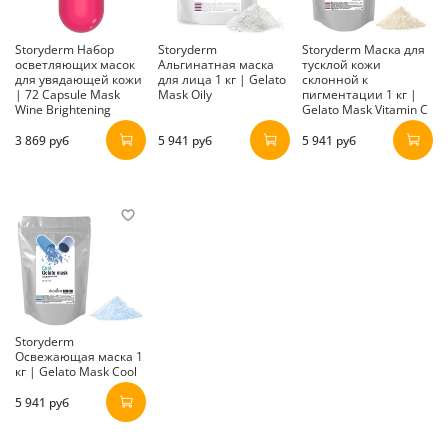
Storyderm Набор
Storyderm
Storyderm Маска для
осветляющих масок
Альгинатная маска
тусклой кожи
для увядающей кожи
для лица 1 кг | Gelato
склонной к
| 72 Capsule Mask
Mask Oily
пигментации 1 кг |
Wine Brightening
Gelato Mask Vitamin C
3 869 руб
5 941 руб
5 941 руб
Storyderm
Освежающая маска 1
кг | Gelato Mask Cool
5 941 руб