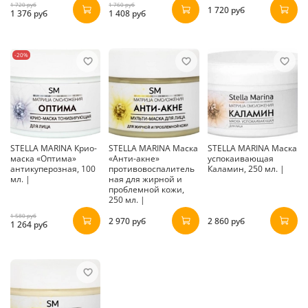
1 720 руб
1 760 руб
1 720 руб
1 376 руб
1 408 руб
-20%
STELLA MARINA Крио-
STELLA MARINA Маска
STELLA MARINA Маска
маска «Оптима»
«Анти-акне»
успокаивающая
антикуперозная, 100
противовоспалитель
Каламин, 250 мл. |
мл. |
ная для жирной и
проблемной кожи,
250 мл. |
1 580 руб
2 970 руб
2 860 руб
1 264 руб