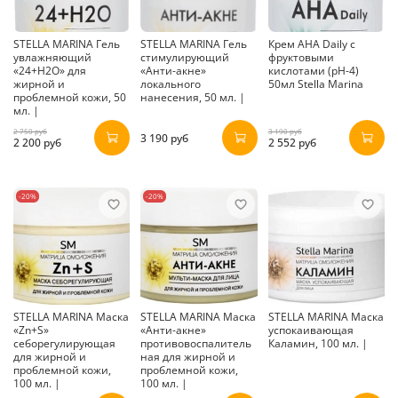
STELLA MARINA Гель
STELLA MARINA Гель
Крем AHA Daily с
увлажняющий
стимулирующий
фруктовыми
«24+Н2О» для
«Анти-акне»
кислотами (pH-4)
жирной и
локального
50мл Stella Marina
проблемной кожи, 50
нанесения, 50 мл. |
мл. |
2 750 руб
3 190 руб
3 190 руб
2 200 руб
2 552 руб
-20%
-20%
STELLA MARINA Маска
STELLA MARINA Маска
STELLA MARINA Маска
«Zn+S»
«Анти-акне»
успокаивающая
себорегулирующая
противовоспалитель
Каламин, 100 мл. |
для жирной и
ная для жирной и
проблемной кожи,
проблемной кожи,
100 мл. |
100 мл. |