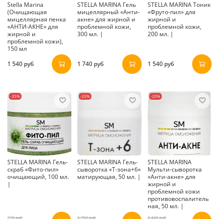
Stella Marina
STELLA MARINA Гель
STELLA MARINA Тоник
(Очищающая
мицеллярный «Анти-
«Фруто-пил» для
мицеллярная пенка
акне» для жирной и
жирной и
«АНТИ-АКНЕ» для
проблемной кожи,
проблемной кожи,
жирной и
300 мл. |
200 мл. |
проблемной кожи),
150 мл
1 540 руб
1 740 руб
1 540 руб
-35%
-20%
-20%
STELLA MARINA Гель-
STELLA MARINA Гель-
STELLA MARINA
скраб «Фито-пил»
сыворотка «Т-зона+6»
Мульти-сыворотка
очищающий, 100 мл.
матирующая, 50 мл. |
«Анти-акне» для
|
жирной и
проблемной кожи
противовоспалитель
ная, 50 мл. |
770 руб
2 750 руб
2 420 руб