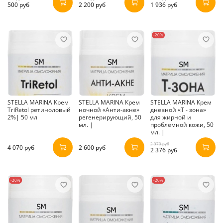
500 руб
2 200 руб
1 936 руб
-20%
STELLA MARINA Крем
STELLA MARINA Крем
STELLA MARINA Крем
TriRetol ретиноловый
ночной «Анти-акне»
дневной «Т - зона»
2%| 50 мл
регенерирующий, 50
для жирной и
мл. |
проблемной кожи, 50
мл. |
2 970 руб
4 070 руб
2 600 руб
2 376 руб
-20%
-20%