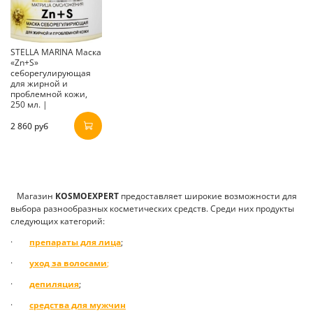
STELLA MARINA Маска
«Zn+S»
себорегулирующая
для жирной и
проблемной кожи,
250 мл. |
2 860 руб
Магазин
K
OSMOEXPERT
предоставляет широкие возможности для
выбора разнообразных косметических средств. Среди них продукты
следующих категорий:
·
препараты для лица
;
·
уход за волосами
;
·
депиляция
;
·
средства для мужчин