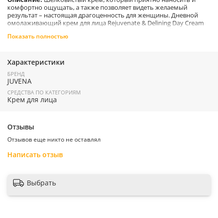
комфортно ощущать, а также позволяет видеть желаемый
результат – настоящая драгоценность для женщины. Дневной
омолаживающий крем для лица Rejuvenate & Delining Day Cream
от бренда Ювена разработан для нормальной и сухой кожи после
Показать полностью
40. Разглаживающее средство изнутри борется с морщинами,
стимулируя выработку коллагена, эластина и белка
соединительных тканей фибронектина.
Характеристики
БРЕНД
Преимущества:
JUVENA
Создает благоприятную микро-среду для восстановления
СРЕДСТВА ПО КАТЕГОРИЯМ
поврежденных клеток и нормализации кожи.
Крем для лица
Глубоко увлажняет, тонизирует и восстанавливает
упругость эпидермиса, а также поддерживает его
способность к пополнению важных аминокислот и
Отзывы
замечательно регенерирует.
Отзывов еще никто не оставлял
Результат – гладкая и сияющая кожа лица и шеи!
Написать отзыв
Способ применения:
Наносить на очищенную кожу лица
каждое утро.
Выбрать
Страна производитель:
Швейцария