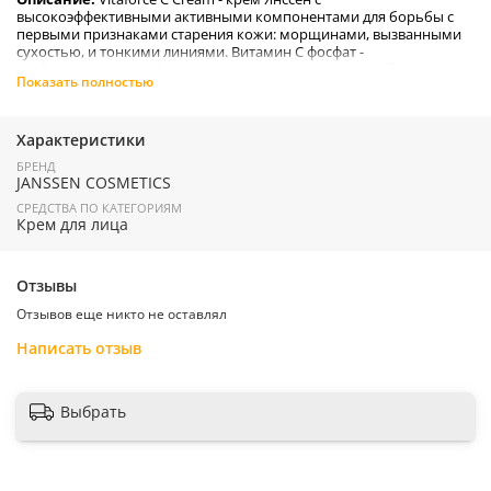
высокоэффективными активными компонентами для борьбы с
первыми признаками старения кожи: морщинами, вызванными
сухостью, и тонкими линиями. Витамин С фосфат -
стабилизированная форма витамина C проникает глубоко в кожу,
Показать полностью
где превращается в активный витамин С
Преимущества:
Характеристики
* Освежает, выравнивает тон
* Придает коже сияние
БРЕНД
* Нейтрализует свободные радикалы
JANSSEN COSMETICS
* Защищает кожу от преждевременного старения
СРЕДСТВА ПО КАТЕГОРИЯМ
* Стимулирует синтез коллагена и эластина
Крем для лица
* Обладает приятным ароматом
Применение:
Наносите на очищенную кожу лица утром и/или
вечером.
Отзывы
Профессиональный совет:
В дневное время под Vitaforce C
Отзывов еще никто не оставлял
Cream наносите легкую солнцезащитную основу Face Guard,
которая предотвращает преждевременное старение кожи
Написать отзыв
благодаря эффективной УФ-защите.
Страна производитель
:
Германия
Выбрать