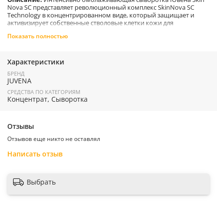
Nova SC представляет революционный комплекс SkinNova SC
Technology в концентрированном виде, который защищает и
активизирует собственные стволовые клетки кожи для
восстановления и продления молодости, а также создает
Показать полностью
идеальную микросреду для формирования здоровых клеток и
продлевает срок их жизнедеятельности.
Характеристики
Преимущества:
БРЕНД
JUVENA
Стимулирует процессы обновления кожи и ощутимо
улучшает ее качество.
СРЕДСТВА ПО КАТЕГОРИЯМ
Интенсивно разглаживает неровности покрова и
Концентрат, Сыворотка
успокаивает раздражения, полностью обновляя его и
омолаживая на клеточном уровне.
Идеально сочетается с любым другим уходом, дополняя и
Отзывы
усиливая его.
Отзывов еще никто не оставлял
Не содержит отдушек, подходит для чувствительной кожи.
Написать отзыв
Способ применения
: наносить на очищенную кожу лица и шеи
утром и вечером ежедневно. Поверх нанести крем по типу кожи.
Выбрать
Страна производитель:
Швейцария