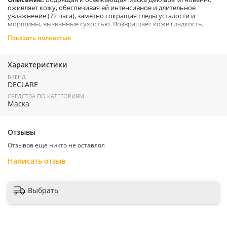
оживляет кожу, обеспечивая ей интенсивное и длительное
увлажнение (72 часа), заметно сокращая следы усталости и
морщины, вызванные сухостью. Возвращает коже гладкость,
внутреннее сияние и комфорт. Подходит для всех типов кожи.
Показать полностью
Преимущества:
Характеристики
Маска мгновенно увлажняет кожу, что способствует
БРЕНД
уменьшению общего количества и глубины мелких
DECLARE
морщин.
Глубокое увлажнение возвращает коже гладкость,
СРЕДСТВА ПО КАТЕГОРИЯМ
Маска
внутреннее сияние и комфорт.
Применение:
Нанести на предварительно очищенную кожу
лица и шеи плотным слоем. Оставить на 10-15 минут. Остатки
Отзывы
маски удалить влажным ватным спонжем или аккуратно
распределить по коже. Рекомендуется использовать 1-2 раза в
Отзывов еще никто не оставлял
неделю.
Написать отзыв
Страна производитель:
Швейцария
Выбрать