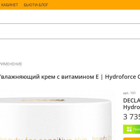
 КАБИНЕТ
БЬЮТИ-БЛОГ
РИМЕНЕНИЕ
Увлажняющий крем с витамином Е | Hydroforce 
арт.
101
DECLA
Hydro
3 73
Пла