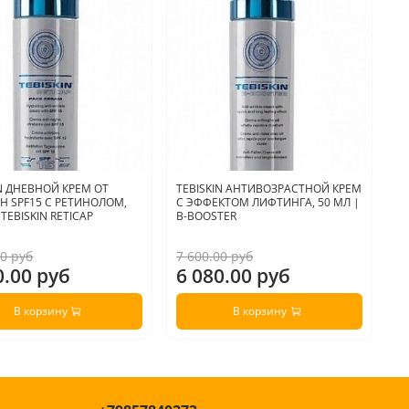
IN ДНЕВНОЙ КРЕМ ОТ
TEBISKIN АНТИВОЗРАСТНОЙ КРЕМ
A
 SPF15 С РЕТИНОЛОМ,
С ЭФФЕКТОМ ЛИФТИНГА, 50 МЛ |
Р
 TEBISKIN RETICAP
B-BOOSTER
R
00 руб
7 600.00 руб
4 
0.00 руб
6 080.00 руб
3
В корзину
В корзину