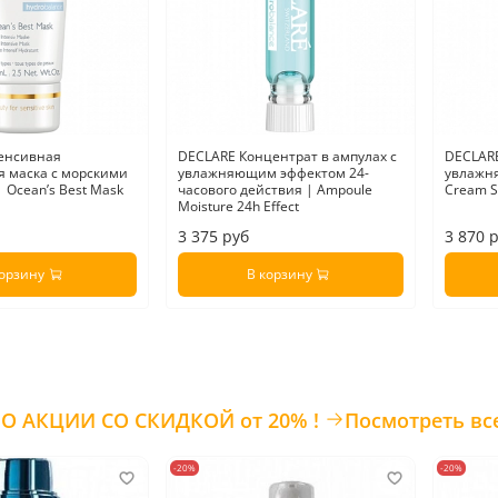
енсивная
DECLARE Концентрат в ампулах с
DECLARE
 маска с морскими
увлажняющим эффектом 24-
увлажн
 Ocean’s Best Mask
часового действия | Ampoule
Cream S
Moisture 24h Effect
3 375 руб
3 870 
корзину
В корзину
ТОВАРЫ ПО АКЦИИ СО СКИДКОЙ от 20% !
Посмотреть вс
-20%
-20%