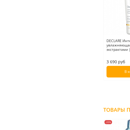
DECLARE Инт
увлажняющая
экстрактами |
3 690 руб
В 
-20%