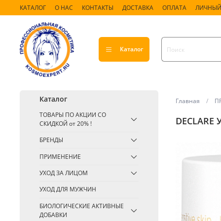
КАТАЛОГ
О НАС
КОНТАКТЫ
ДОСТАВКА
ОПЛАТА
ЛИЧНЫЙ
Каталог
Каталог
Главная
П
ТОВАРЫ ПО АКЦИИ СО
DECLARE 
СКИДКОЙ от 20% !
БРЕНДЫ
ПРИМЕНЕНИЕ
УХОД ЗА ЛИЦОМ
УХОД ДЛЯ МУЖЧИН
БИОЛОГИЧЕСКИЕ АКТИВНЫЕ
ДОБАВКИ