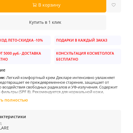
В корзину
Купить в 1 клик
ОД ЛЕТО-СКИДКА -10%
ПОДАРКИ В КАЖДЫЙ ЗАКАЗ
Т 5000 руб.- ДОСТАВКА
КОНСУЛЬТАЦИЯ КОСМЕТОЛОГА
АТНО
БЕСПЛАТНО
ие
ие:
Легкий комфортный крем Декларе интенсивно увлажняет
редотвращает ее преждевременное старение, защищает от
о воздействия свободных радикалов и УФ-излучения. Содержит
 фильтры (SPF 8). Рекомендуется для нормальной кожи,
 к сухости. Великолепно восполняет недостаток влаги после
ть полностью
х процедур (пилингов, шлифовок), инсоляции (солярий).
щества:
актеристики
ежная кожа лица нуждается в постоянном увлажнении, поэтому
Д
LARE
 каждой девушки в косметичке должен быть увлажняющий крем.