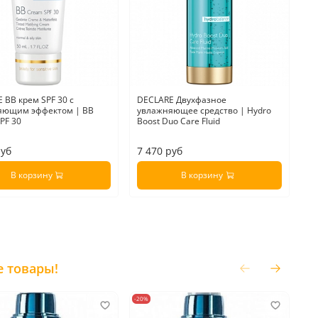
 BB крем SPF 30 c
DECLARE Двухфазное
DE
яющим эффектом | BB
увлажняющее средство | Hydro
эф
PF 30
Boost Duo Care Fluid
Bo
руб
7 470 руб
7
В корзину
В корзину
е товары!
-20%
-20