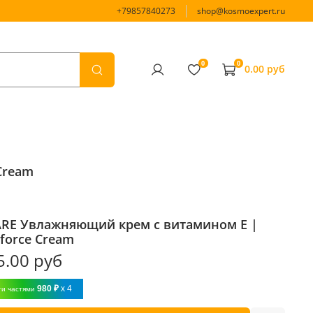
+79857840273
shop@kosmoexpert.ru
0
0
0.00 руб
Cream
RE Увлажняющий крем с витамином Е |
force Cream
5.00 руб
980 ₽
x 4
ти частями