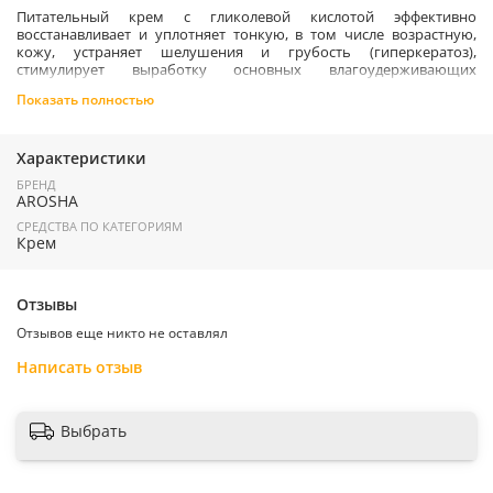
Питательный крем с гликолевой кислотой эффективно
восстанавливает и уплотняет тонкую, в том числе возрастную,
кожу, устраняет шелушения и грубость (гиперкератоз),
стимулирует выработку основных влагоудерживающих
компонентов кожи.
Показать полностью
Препарат идеально подходит для восстановления кожи после
интенсивного воздействия солнца, а также как основное средство
ухода на регулярной основе с целью повышения эстетических
Характеристики
характеристик кожи.
БРЕНД
AROSHA
Препарат выбора при уходе за кожей в холодное время года
.
СРЕДСТВА ПО КАТЕГОРИЯМ
Крем
Эффекты:
улучшает состояние кожи с поврежденным барьером
Отзывы
идеален после длительного пребывания на солнце или в
сухом климате
Отзывов еще никто не оставлял
снижает выраженность изменений (снижения плотности,
Написать отзыв
упругости, неровности текстуры, а также пигментации)
уменьшает проявления шелушений, устраняет дряблость
кожи
Выбрать
Ингредиенты:
Экстракт кигелии африканской 20% органический кремний 5%,
гидроксипролин.