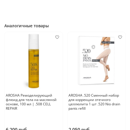
Применение:
Нанести на чистую влажную или сухую кожу тела,
Аналогичные товары
внедрить массажными движениями до полного впитывания.
Использовать 1-2 раза в сутки
.
Страна производитель:
Италия
AROSHA Ремоделирующий
AROSHA .520 Сменный набор
флюид для тела на масляной
для коррекции отечного
основе, 100 мл | .508 CELL
целлюлита 1 шт .520 Nio drain
REPAIR
pants refill
6 200 руб
2 050 руб