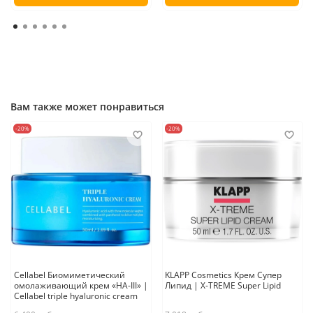
Вам также может понравиться
-20%
-20%
Cellabel Биомиметический
KLAPP Cosmetics Крем Супер
омолаживающий крем «НА-III» |
Липид | X-TREME Super Lipid
Cellabel triple hyaluronic cream