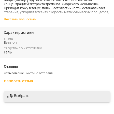
концентрацией экстракта трепанга -«морского женьшеня».
Приводит кожу в тонус, повышает эластичность, останавливает
старение, ускоряет в тканях скорость метаболических процессов,
свойственную молодой коже. Послойно гидратирует эпидермис.
Показать полностью
Легкое, мгновенно проникающее в кожу био-желе без липкости и
«тяжести».
Показания
: Антивозрастная космецевтика, Антиоксидантная
Характеристики
защита, Гидратация, Регенерация и обновление кожи, Фото- и
БРЕНД
хроностарение.
Evasion
Ингредиенты:
вода деминерализованная, экстракт голотурии
СРЕДСТВА ПО КАТЕГОРИЯМ
сухой, карбомер, глицерин, отдушка
.
Гель
П
рименение:
Наносить утром и вечером тонким слоем на
очищенную, протонизированную кожу легкими массажными
движениями до полного впитывания.
Отзывы
Страна производитель:
Россия
Отзывов еще никто не оставлял
Написать отзыв
Выбрать