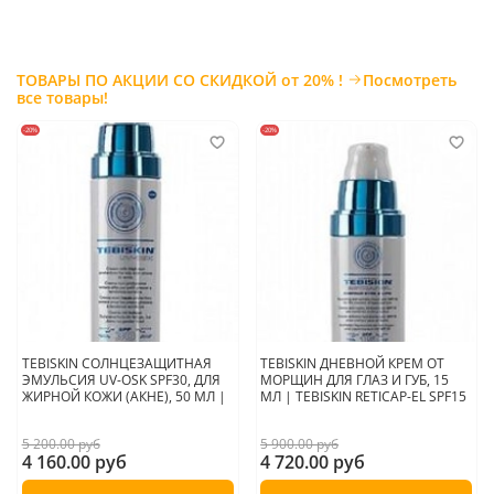
толстым слоем.
Во время экспозиции маски возможно временное легкое
покраснение кожи, покалывание и легкое анестезирующее
действие. Перечисленные ощущения и покраснение исчезают
ТОВАРЫ ПО АКЦИИ СО СКИДКОЙ от 20% !
Посмотреть
после смывания маски.
все товары!
Сразу после использования маски развиваются покой и комфорт,
увлажнение и свежесть.
-20%
-20%
Использовать 1-2 раза в неделю.
Для достижения максимальных результатов после маcки нанести
увлажняющий крем
MOISTURE RICH CREAM
или Увлажняющую
сыворотку
MOISTURE RICH SERUM.
.
.
.
TEBISKIN СОЛНЦЕЗАЩИТНАЯ
TEBISKIN ДНЕВНОЙ КРЕМ ОТ
Страна производитель:
Россия
ЭМУЛЬСИЯ UV-OSK SPF30, ДЛЯ
МОРЩИН ДЛЯ ГЛАЗ И ГУБ, 15
ЖИРНОЙ КОЖИ (АКНЕ), 50 МЛ |
МЛ | TEBISKIN RETICAP-EL SPF15
5 200.00 руб
5 900.00 руб
4 160.00 руб
4 720.00 руб