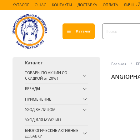
КАТАЛОГ
О НАС
КОНТАКТЫ
ДОСТАВКА
ОПЛАТА
ЛИЧНЫЙ
Каталог
Каталог
Главная
Б
ТОВАРЫ ПО АКЦИИ СО
ANGIOPHA
СКИДКОЙ от 20% !
БРЕНДЫ
ПРИМЕНЕНИЕ
УХОД ЗА ЛИЦОМ
УХОД ДЛЯ МУЖЧИН
БИОЛОГИЧЕСКИЕ АКТИВНЫЕ
ДОБАВКИ