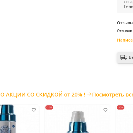
СРЕД
.
Отзыв
Отзывов 
П
риме
Написа
легкими
глаз.
В
Страна 
ТОВАРЫ ПО АКЦИИ СО СКИДКОЙ от 20% !
Посмотреть вс
-20%
-20%