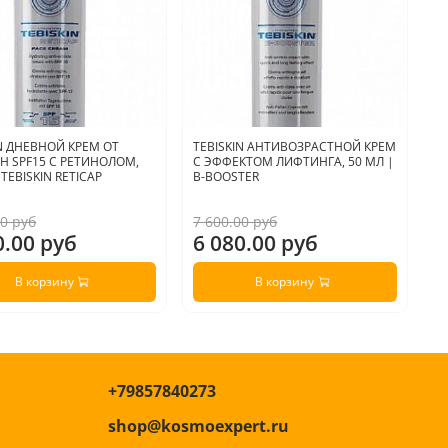
IN ДНЕВНОЙ КРЕМ ОТ
TEBISKIN АНТИВОЗРАСТНОЙ КРЕМ
A
 SPF15 С РЕТИНОЛОМ,
С ЭФФЕКТОМ ЛИФТИНГА, 50 МЛ |
Р
 TEBISKIN RETICAP
B-BOOSTER
R
00 руб
7 600.00 руб
4 
0.00 руб
6 080.00 руб
3
В корзину
В корзину
+79857840273
shop@kosmoexpert.ru