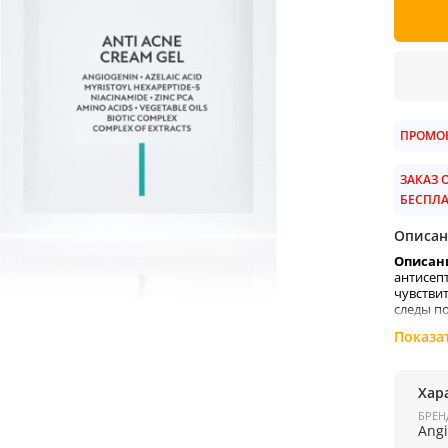
ПРОМОК
ЗАКАЗ О
БЕСПЛ
Описан
Описа
антисе
чувстви
следы п
АКТИВ
Показа
Хар
БРЕН
Ang