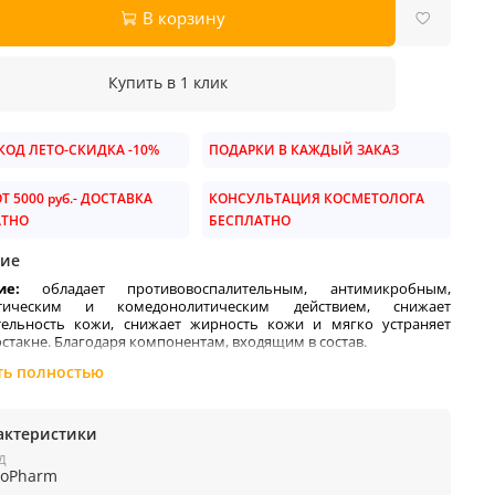
В корзину
Купить в 1 клик
ОД ЛЕТО-СКИДКА -10%
ПОДАРКИ В КАЖДЫЙ ЗАКАЗ
Т 5000 руб.- ДОСТАВКА
КОНСУЛЬТАЦИЯ КОСМЕТОЛОГА
АТНО
БЕСПЛАТНО
ие
ние:
обладает противовоспалительным, антимикробным,
птическим и комедонолитическим действием, снижает
тельность кожи, снижает жирность кожи и мягко устраняет
остакне. Благодаря компонентам, входящим в состав.
НЫЕ КОМПОНЕНТЫ:
ть полностью
актеристики
Д
ioPharm