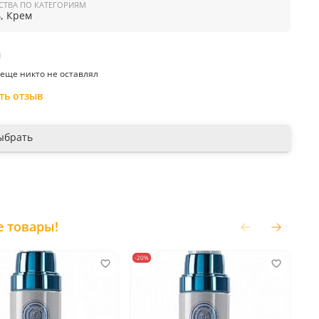
СТВА ПО КАТЕГОРИЯМ
Гель, Крем
ы
еще никто не оставлял
нение:
нанести на очищенную кожу лица, шеи и декольте
ть отзыв
 пластифицирующими движениями, избегая область вокруг
ыбрать
производитель:
Россия
е товары!
-20%
-20