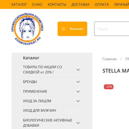
КАТАЛОГ
О НАС
КОНТАКТЫ
ДОСТАВКА
ОПЛАТА
ЛИЧНЫЙ
Каталог
Каталог
Главная
П
ТОВАРЫ ПО АКЦИИ СО
STELLA MA
СКИДКОЙ от 20% !
БРЕНДЫ
-20%
ПРИМЕНЕНИЕ
УХОД ЗА ЛИЦОМ
УХОД ДЛЯ МУЖЧИН
БИОЛОГИЧЕСКИЕ АКТИВНЫЕ
ДОБАВКИ