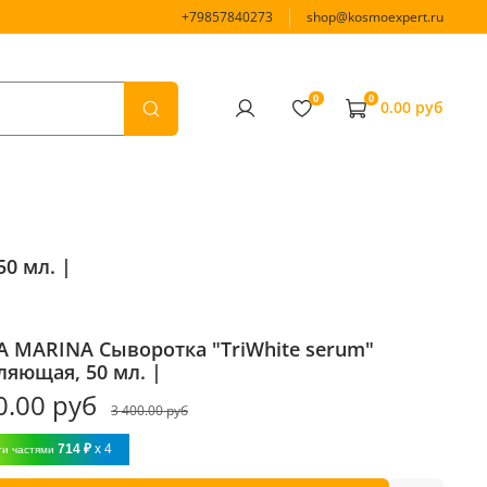
+79857840273
shop@kosmoexpert.ru
0
0
0.00 руб
0 мл. |
A MARINA Сыворотка "TriWhite serum"
ляющая, 50 мл. |
0.00 руб
3 400.00 руб
714 ₽
x 4
ти частями