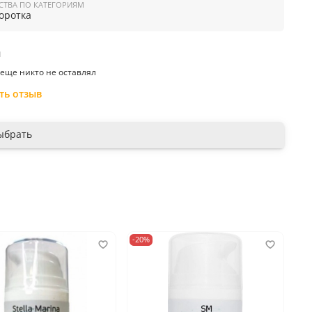
СТВА ПО КАТЕГОРИЯМ
ителя. Избегайте области вокруг глаз и губ.
оротка
производитель:
Россия
ы
еще никто не оставлял
ть отзыв
ыбрать
-20%