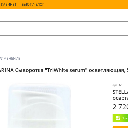
 КАБИНЕТ
БЬЮТИ-БЛОГ
РИМЕНЕНИЕ
RINA Сыворотка "TriWhite serum" осветляющая, 5
арт.
65
STELL
освет
2 72
Пла