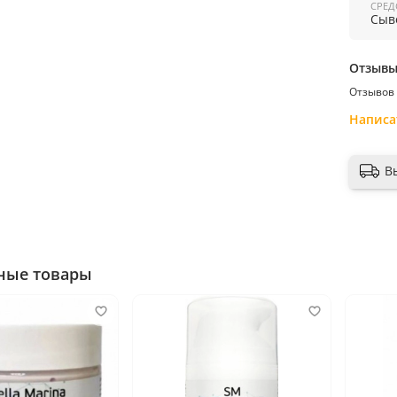
СРЕД
производ
Сыв
Страна 
Отзыв
Отзывов 
Написа
В
ные товары