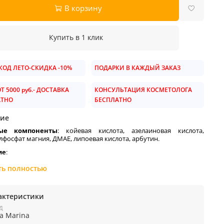
В корзину
Купить в 1 клик
ОД ЛЕТО-СКИДКА -10%
ПОДАРКИ В КАЖДЫЙ ЗАКАЗ
Т 5000 руб.- ДОСТАВКА
КОНСУЛЬТАЦИЯ КОСМЕТОЛОГА
АТНО
БЕСПЛАТНО
ие
ые компоненты
: койевая кислота, азелаиновая кислота,
лфосфат магния, ДМАЕ, липоевая кислота, арбутин.
ие
:
давление меланогенеза;
ть полностью
рьба с пигментацией.
ение
: Наносить сыворотку рекомендуется утром и вечером
актеристики
чищения кожи и тонизирования. Нанесите несколько капель на
ца, шеи и декольте, равномерно распределив по поверхности.
Д
 легкий массаж до полного впитывания. Используйте средство
la Marina
 согласно рекомендациям косметолога или инструкции