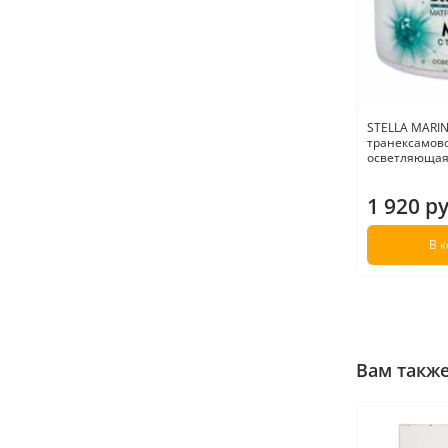
STELLA MARIN
транексамово
осветляющая,
1 920 р
В 
Вам такж