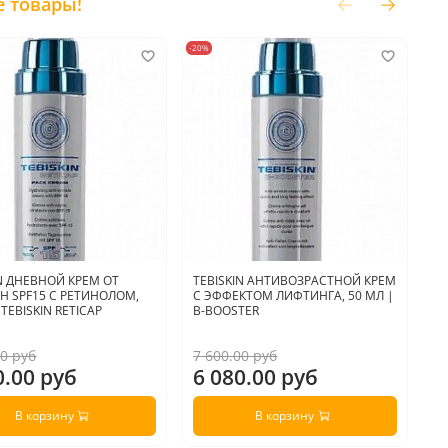
е товары!
-20%
-20
IN ДНЕВНОЙ КРЕМ ОТ
TEBISKIN АНТИВОЗРАСТНОЙ КРЕМ
A
 SPF15 С РЕТИНОЛОМ,
С ЭФФЕКТОМ ЛИФТИНГА, 50 МЛ |
Р
 TEBISKIN RETICAP
B-BOOSTER
R
00 руб
7 600.00 руб
4 
0.00 руб
6 080.00 руб
3
В корзину
В корзину