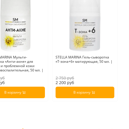
MARINA Мульти-
STELLA MARINA Гель-сыворотка
ST
ка «Анти-акне» для
«Т-зона+6» матирующая, 50 мл. |
с
 и проблемной кожи
ло
воспалительная, 50 мл. |
руб
2 750 руб
руб
2 200 руб
3
В корзину
В корзину