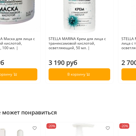
A Маска для лица с
STELLA MARINA Крем для лица с
STELLA 
й кислотой,
транексамовой кислотой,
лица с 
 100 мл. |
осветляющий, 50 мл. |
осветля
уб
3 190 руб
2 70
корзину
В корзину
е может понравиться
-20%
-20%