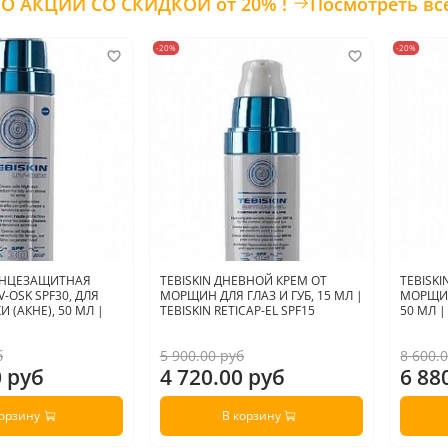
ТОВАРЫ ПО АКЦИИ СО СКИДКОЙ от 20% !
Посмотреть вс
-20%
-20%
ОЛНЦЕЗАЩИТНАЯ
TEBISKIN ДНЕВНОЙ КРЕМ ОТ
TEBISK
-OSK SPF30, ДЛЯ
МОРЩИН ДЛЯ ГЛАЗ И ГУБ, 15 МЛ |
МОРЩИН
 (АКНЕ), 50 МЛ |
TEBISKIN RETICAP-EL SPF15
50 МЛ |
б
5 900.00 руб
8 600.
0 руб
4 720.00 руб
6 88
корзину
В корзину