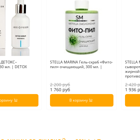
 ДЕТОКС–
STELLA MARINA Гель-скраб «Фито-
STELLA 
0 мл. | DETOX
пил» очищающий, 300 мл. |
сыворот
жирной
противо
2 200 руб
2 420 
1 760 руб
1 936 
корзину
В корзину