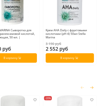
MARINA Сыворотка для
Крем AHA Daily с фруктовыми
транексамовой кислотой,
кислотами (pH-4) 50мл Stella
ющая, 50 мл. |
Marina
3 190 руб
0 руб
2 552 руб
В корзину
В корзину
-20%