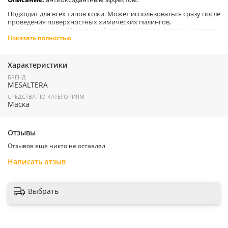
Подходит для всех типов кожи. Может использоваться сразу после
проведения поверхностных химических пилингов,
фотоомоложения. Имеет комфортную текстуру, легко наносится
и легко смывается влажными салфетками, не оставляет жирного
Показать полностью
блеска.
Характеристики
Применение:
Нанести маску на кожу на 15 минут. Смыть водой.
БРЕНД
Применять 1–2 раза в неделю.
MESALTERA
СРЕДСТВА ПО КАТЕГОРИЯМ
Маска
Страна производитель:
Россия
Отзывы
Отзывов еще никто не оставлял
Написать отзыв
Выбрать