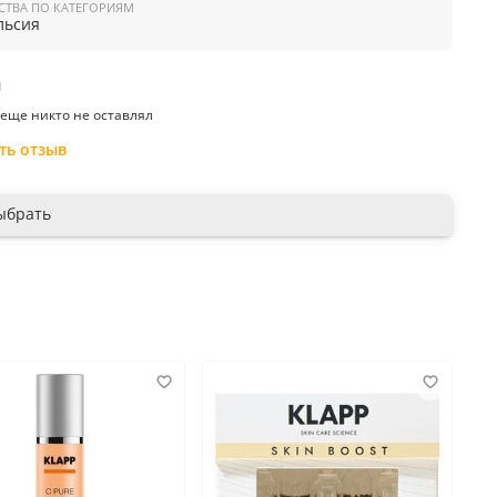
СТВА ПО КАТЕГОРИЯМ
льсия
: стабилизированный витамин
С
, гель алое вера, экстракт
, мультивитаминный комплекс
А, Е, F, В, Hydrolite
, защитный
кс
PP-15 Retard
.
ы
ение:
наносить на очищенную кожу.
еще никто не оставлял
 производитель:
Германия
ть отзыв
ыбрать