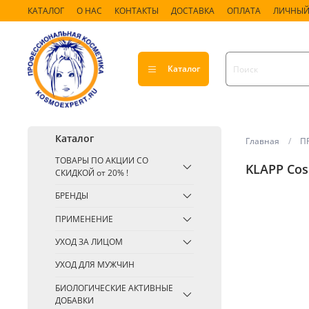
КАТАЛОГ
О НАС
КОНТАКТЫ
ДОСТАВКА
ОПЛАТА
ЛИЧНЫЙ
Каталог
Каталог
Главная
П
ТОВАРЫ ПО АКЦИИ СО
KLAPP Cos
СКИДКОЙ от 20% !
БРЕНДЫ
ПРИМЕНЕНИЕ
УХОД ЗА ЛИЦОМ
УХОД ДЛЯ МУЖЧИН
БИОЛОГИЧЕСКИЕ АКТИВНЫЕ
ДОБАВКИ