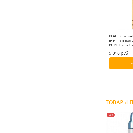
KLAPP Cosmet
очищающая д
PURE Foam Cl
5 310 руб
В 
-20%