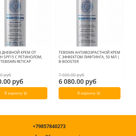
IN ДНЕВНОЙ КРЕМ ОТ
TEBISKIN АНТИВОЗРАСТНОЙ КРЕМ
A
 SPF15 С РЕТИНОЛОМ,
С ЭФФЕКТОМ ЛИФТИНГА, 50 МЛ |
Р
 TEBISKIN RETICAP
B-BOOSTER
R
00 руб
7 600.00 руб
4 
0.00 руб
6 080.00 руб
3
В корзину
В корзину
+79857840273