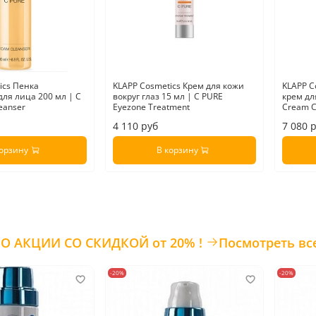
ics Пенка
KLAPP Cosmetics Крем для кожи
KLAPP 
ля лица 200 мл | C
вокруг глаз 15 мл | C PURE
крем дл
eanser
Eyezone Treatment
Cream C
4 110 руб
7 080 
корзину
В корзину
ТОВАРЫ ПО АКЦИИ СО СКИДКОЙ от 20% !
Посмотреть вс
-20%
-20%