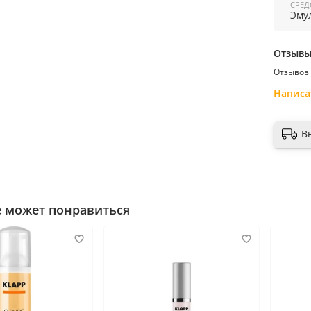
СРЕД
Эму
Состав
жасмина
компле
Отзыв
Примен
Отзывов 
Страна
Написа
В
е может понравиться