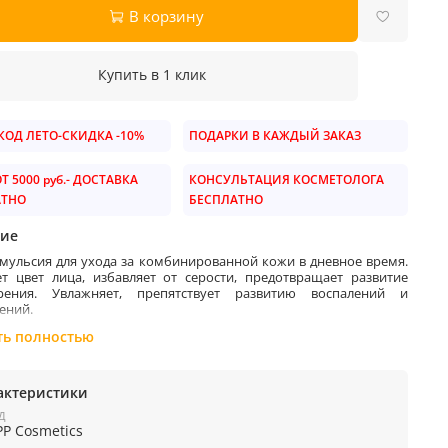
В корзину
Купить в 1 клик
ОД ЛЕТО-СКИДКА -10%
ПОДАРКИ В КАЖДЫЙ ЗАКАЗ
Т 5000 руб.- ДОСТАВКА
КОНСУЛЬТАЦИЯ КОСМЕТОЛОГА
АТНО
БЕСПЛАТНО
ие
эмульсия для ухода за комбинированной кожи в дневное время.
т цвет лица, избавляет от серости, предотвращает развитие
арения. Увлажняет, препятствует развитию воспалений и
ений.
ное решение для уставшей, стрессированной кожи,
ть полностью
режденной кожи, "кожи курильщика" достигается благодаря
ию растительных экстрактов и масел, в сочетании с двумя
 аскорбиновой кислоты, работающей на разных уровнях кожи.
актеристики
ля интенсивной ревитализации кожи. Активизирует синтез
Д
на, защищает клетки кожи от свободных радикалов, повышает
PP Cosmetics
ность кожи. Активная ревитализация и визуальный лифтинг.