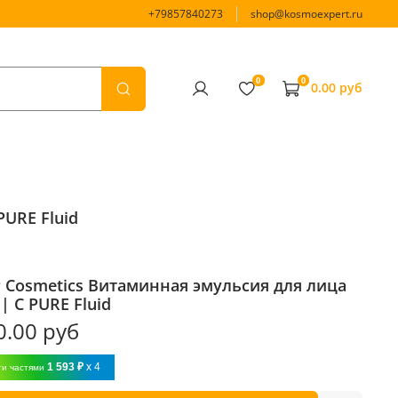
+79857840273
shop@kosmoexpert.ru
0
0
0.00 руб
PURE Fluid
 Cosmetics Витаминная эмульсия для лица
| C PURE Fluid
0.00 руб
1 593 ₽
x 4
ти частями