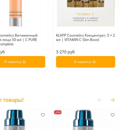
Cosmetics Витаминный
KLAPP Cosmetics Концентрат, 5 × 2
я лица 50 мл | C PURE
мл | VITAMIN C Skin Boost
omplete
руб
3 270 руб
В корзину
В корзину
е товары!
-20%
-20