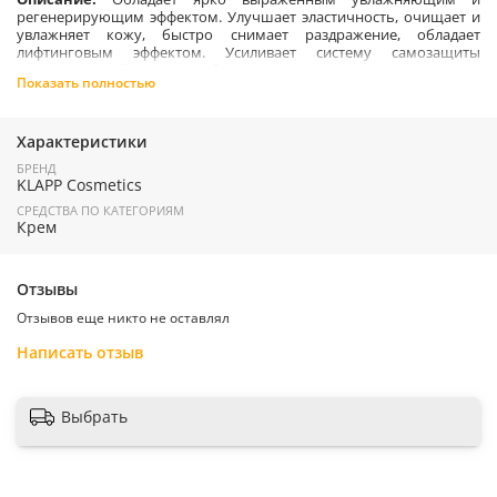
регенерирующим эффектом. Улучшает эластичность, очищает и
увлажняет кожу, быстро снимает раздражение, обладает
лифтинговым эффектом. Усиливает систему самозащиты
чувствительной кожи, быстро снимает раздражение и
Показать полностью
нормализует барьеpные функции кожного покрова.
Тип кожи: сухая и чувствительная кожа
Характеристики
Активные ингредиенты
;
БРЕНД
Алое вера, водорослевый экстракт, Вит.
А, Е, F
, масло ши, соевое
KLAPP Cosmetics
масло, пантенол.
СРЕДСТВА ПО КАТЕГОРИЯМ
Крем
Применение:
Наносить вечером на очищенную кожу лица, шеи
и декольте.
Отзывы
Отзывов еще никто не оставлял
Страна производитель:
Германия
Написать отзыв
Выбрать