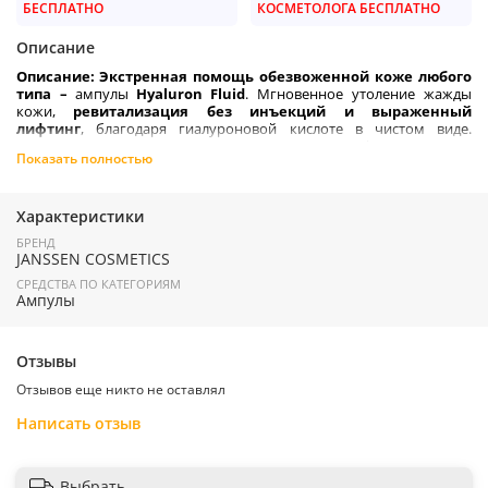
БЕСПЛАТНО
КОСМЕТОЛОГА БЕСПЛАТНО
Описание
Описание:
Экстренная помощь обезвоженной коже любого
типа
–
ампулы
Hyaluron Fluid
. Мгновенное утоление жажды
кожи,
ревитализация без инъекций и выраженный
лифтинг
, благодаря гиалуроновой кислоте в чистом виде.
Высокомолекулярная гиалуроновая кислота формирует на
Показать полностью
поверхности кожи невесомую защитную пленку,
низкомолекулярная – удерживает влагу в глубоких слоях.
Морщинки разглаживаются изнутри, кожа становится упругой,
эластичной, здоровой и ухоженной. Текстура на водной основе,
Характеристики
небесно – голубого цвета. Аромат легкий цветочный аромат.
БРЕНД
JANSSEN COSMETICS
СРЕДСТВА ПО КАТЕГОРИЯМ
Преимущества:
Ампулы
профессиональный препарат для домашнего применения;
результат дома – как после салонных процедур;
Отзывы
усиливает действие средств основного ухода;
мгновенный эффект – отлично увлажненная, упругая кожа,
Отзывов еще никто не оставлял
заметный лифтинг и сияние;
накопительный эффект – устранение всех признаков
Написать отзыв
обезвоженности, меньше морщин, ухоженная молодая
кожа;
максимальная концентрация природных ингредиентов;
Выбрать