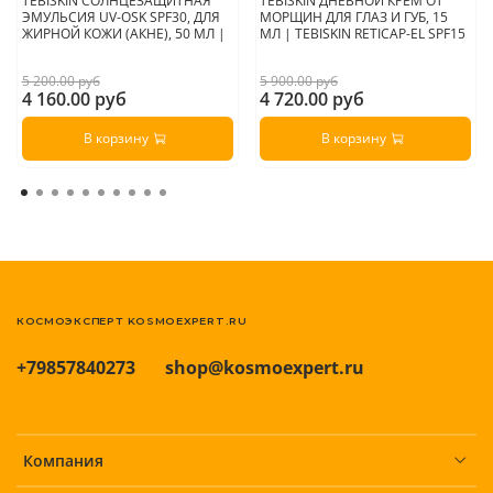
TEBISKIN СОЛНЦЕЗАЩИТНАЯ
TEBISKIN ДНЕВНОЙ КРЕМ ОТ
ЭМУЛЬСИЯ UV-OSK SPF30, ДЛЯ
МОРЩИН ДЛЯ ГЛАЗ И ГУБ, 15
ЖИРНОЙ КОЖИ (АКНЕ), 50 МЛ |
МЛ | TEBISKIN RETICAP-EL SPF15
5 200.00 руб
5 900.00 руб
4 160.00 руб
4 720.00 руб
В корзину
В корзину
КОСМОЭКСПЕРТ KOSMOEXPERT.RU
+79857840273
shop@kosmoexpert.ru
Компания