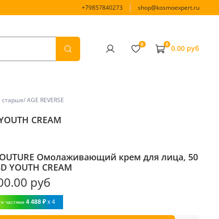
+79857840273
shop@kosmoexpert.ru
0
0
0.00 руб
и старше/ AGE REVERSE
 YOUTH СREAM
OUTURE Омолаживающий крем для лица, 50
3D YOUTH СREAM
00.00 руб
4 488 ₽
x 4
ти частями