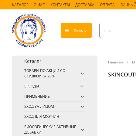
КАТАЛОГ
О НАС
КОНТАКТЫ
ДОСТАВКА
ОПЛАТА
ЛИЧНЫЙ
Каталог
Каталог
Главная
Б
ТОВАРЫ ПО АКЦИИ СО
SKINCOUT
СКИДКОЙ от 20% !
БРЕНДЫ
ПРИМЕНЕНИЕ
УХОД ЗА ЛИЦОМ
УХОД ДЛЯ МУЖЧИН
БИОЛОГИЧЕСКИЕ АКТИВНЫЕ
ДОБАВКИ