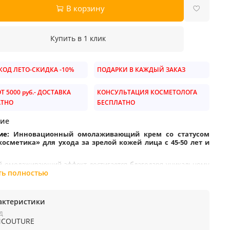
В корзину
Купить в 1 клик
ОД ЛЕТО-СКИДКА -10%
ПОДАРКИ В КАЖДЫЙ ЗАКАЗ
Т 5000 руб.- ДОСТАВКА
КОНСУЛЬТАЦИЯ КОСМЕТОЛОГА
АТНО
БЕСПЛАТНО
ие
ие:
Инновационный омолаживающий крем со статусом
осметика» для ухода за зрелой кожей лица с 45-50 лет и
.
омолаживающий эффект достигается благодаря уникальному
у: средство содержит новейшие субстанции с доказанной
ть полностью
ивностью, такие как девять видов анти-эйдж пептидов
аправленного действия в суммарной концентрации 13%,
ые клетки растений, стимулирующие собственные стволовые
актеристики
кожи, лимфодренажные комплексы для борьбы с отечностью
также другие современные anti-age-ингредиенты.
Д
NCOUTURE
аботает по принципу «дермального цемента»,
оптимизируя