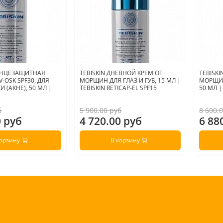
распреде
Использо
Утром д
Для до
комплек
3
ОЛНЦЕЗАЩИТНАЯ
TEBISKIN ДНЕВНОЙ КРЕМ ОТ
TEBISK
/ 
-OSK SPF30, ДЛЯ
МОРЩИН ДЛЯ ГЛАЗ И ГУБ, 15 МЛ |
МОРЩИН
B
 (АКНЕ), 50 МЛ |
TEBISKIN RETICAP-EL SPF15
50 МЛ |
ми
3
б
5 900.00 руб
8 600.
во
0 руб
4 720.00 руб
6 88
3
ли
3
корзину
В корзину
не
.
.
Страна 