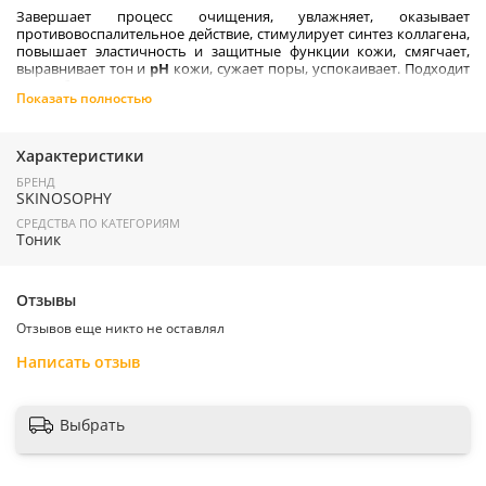
Завершает процесс очищения, увлажняет, оказывает
противовоспалительное действие, стимулирует синтез коллагена,
повышает эластичность и защитные функции кожи, смягчает,
выравнивает тон и
pH
кожи, сужает поры, успокаивает. Подходит
для любого типа кожи
.
Показать полностью
Активные компоненты
:
Бетаин, молочная кислота (2%), комплекс аминокислот (4%),
Характеристики
ниацинамид (2%), пантенол, алоэ вера, компонент НУФ.
БРЕНД
SKINOSOPHY
СРЕДСТВА ПО КАТЕГОРИЯМ
Тоник
П
рименение:
Распылить тоник на предварительно очищенную
кожу лица. Подходит для ежедневного применения.
Отзывы
!!!
Только для наружного применения. В случае попадания на
Отзывов еще никто не оставлял
слизистую глаз промыть водой. Возможна индивидуальная
непереносимость компонентов продукта
.
Написать отзыв
Страна производитель:
Россия
Выбрать