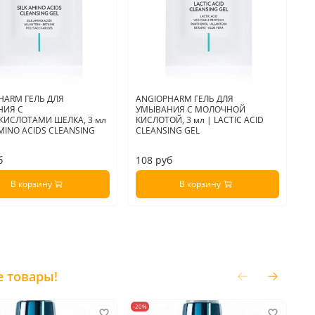
HARM ГЕЛЬ ДЛЯ
ANGIOPHARM ГЕЛЬ ДЛЯ
A
НИЯ С
УМЫВАНИЯ С МОЛОЧНОЙ
МО
ИСЛОТАМИ ШЕЛКА, 3 мл
КИСЛОТОЙ, 3 мл | LACTIC ACID
AMINO ACIDS CLEANSING
CLEANSING GEL
б
108 руб
1
В корзину
В корзину
е товары!
-20%
-20