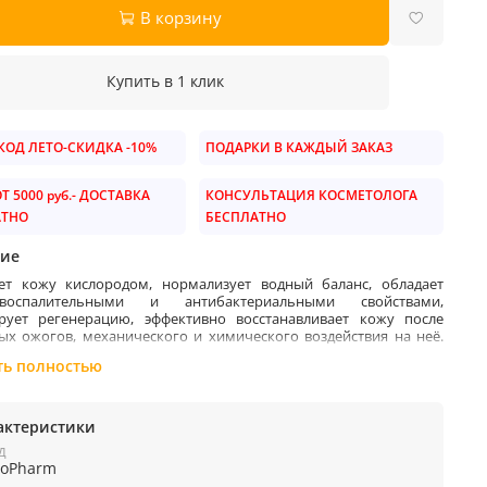
В корзину
Купить в 1 клик
ОД ЛЕТО-СКИДКА -10%
ПОДАРКИ В КАЖДЫЙ ЗАКАЗ
Т 5000 руб.- ДОСТАВКА
КОНСУЛЬТАЦИЯ КОСМЕТОЛОГА
АТНО
БЕСПЛАТНО
ие
т кожу кислородом, нормализует водный баланс, обладает
овоспалительными и антибактериальными свойствами,
рует регенерацию, эффективно восстанавливает кожу после
ых ожогов, механического и химического воздействия на неё.
ря содержанию хитозана, гель нормализует иммунные реакции,
ть полностью
твует быстрому преобразованию новых коллагеновых волокон в
ие структуры кожи, обеспечивая регенерацию и безрубцовую
изацию, усиливает циркуляцию крови в микрососудах и
ших капиллярах.
актеристики
ые ингредиенты:
Д
ioPharm
э вера
- одним из самых мощных действующих активов алоэ