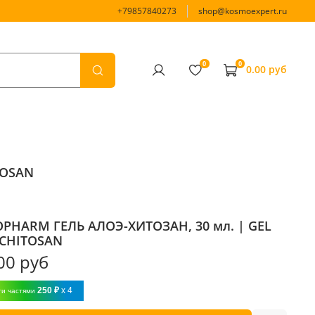
+79857840273
shop@kosmoexpert.ru
0
0
0.00 руб
TOSAN
PHARM ГЕЛЬ АЛОЭ-ХИТОЗАН, 30 мл. | GEL
-CHITOSAN
00 руб
250 ₽
x 4
ти частями