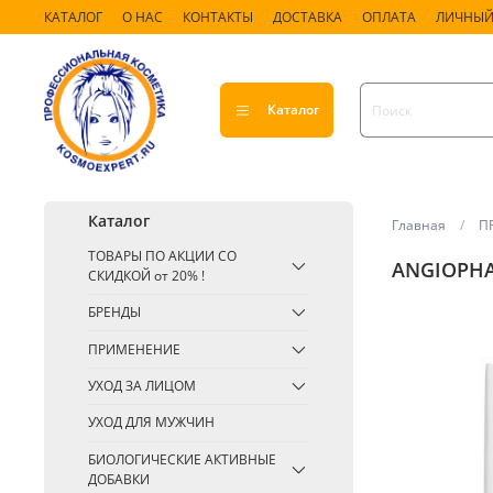
КАТАЛОГ
О НАС
КОНТАКТЫ
ДОСТАВКА
ОПЛАТА
ЛИЧНЫЙ
Каталог
Каталог
Главная
П
ТОВАРЫ ПО АКЦИИ СО
ANGIOPHA
СКИДКОЙ от 20% !
БРЕНДЫ
ПРИМЕНЕНИЕ
УХОД ЗА ЛИЦОМ
УХОД ДЛЯ МУЖЧИН
БИОЛОГИЧЕСКИЕ АКТИВНЫЕ
ДОБАВКИ