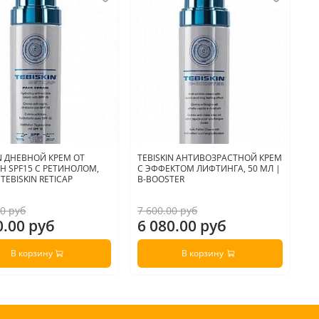
IN ДНЕВНОЙ КРЕМ ОТ
TEBISKIN АНТИВОЗРАСТНОЙ КРЕМ
A
 SPF15 С РЕТИНОЛОМ,
С ЭФФЕКТОМ ЛИФТИНГА, 50 МЛ |
Р
 TEBISKIN RETICAP
B-BOOSTER
R
00 руб
7 600.00 руб
4 
0.00 руб
6 080.00 руб
3
В корзину
В корзину