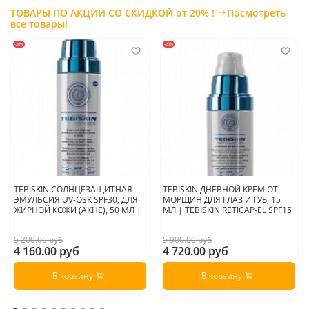
•
Глицирризиновая кислота.
Обладает увлажняющими
ТОВАРЫ ПО АКЦИИ СО СКИДКОЙ от 20% !
Посмотреть
свойствами и кератолитической активностью, благодаря чему
все товары!
нормализует состояние рогового слоя и функцию кожного
барьера. Подобно стероидам оказывает противовоспалительное
и противозудное действие, способствует заживлению
-20%
-20%
повреждений кожи.
Применение:
В соответствии с предписаниями врача, применять утром и
вечером в течение 10 или более дней после профессиональной
отбеливающей процедуры MELINE®. Нанести на кожу и
аккуратно втереть до полного впитывания.
Страна производитель:
Испания
TEBISKIN СОЛНЦЕЗАЩИТНАЯ
TEBISKIN ДНЕВНОЙ КРЕМ ОТ
ЭМУЛЬСИЯ UV-OSK SPF30, ДЛЯ
МОРЩИН ДЛЯ ГЛАЗ И ГУБ, 15
ЖИРНОЙ КОЖИ (АКНЕ), 50 МЛ |
МЛ | TEBISKIN RETICAP-EL SPF15
5 200.00 руб
5 900.00 руб
4 160.00 руб
4 720.00 руб
В корзину
В корзину