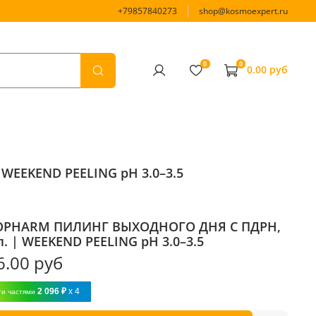
+79857840273
shop@kosmoexpert.ru
0
0
0.00 руб
EEKEND PEELING pH 3.0–3.5
OPHARM ПИЛИНГ ВЫХОДНОГО ДНЯ С ПДРН,
л. | WEEKEND PEELING pH 3.0–3.5
6.00 руб
2 096 ₽
x 4
ти частями