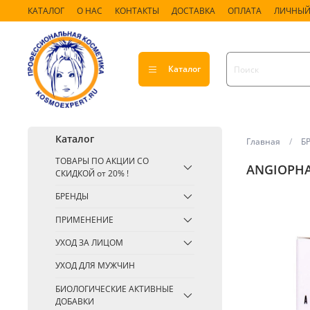
КАТАЛОГ
О НАС
КОНТАКТЫ
ДОСТАВКА
ОПЛАТА
ЛИЧНЫЙ
Каталог
Каталог
Главная
Б
ТОВАРЫ ПО АКЦИИ СО
ANGIOPHA
СКИДКОЙ от 20% !
БРЕНДЫ
ПРИМЕНЕНИЕ
УХОД ЗА ЛИЦОМ
УХОД ДЛЯ МУЖЧИН
БИОЛОГИЧЕСКИЕ АКТИВНЫЕ
ДОБАВКИ