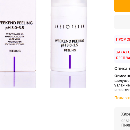
ПРОМОК
ЗАКАЗ О
БЕСПЛ
Описан
Описан
шелушен
увлажне
и сияние
При нан
Показа
Активн
Пировин
Хар
сухост
СРЕД
липофил
Пил
под кож