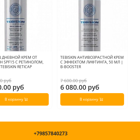
IN ДНЕВНОЙ КРЕМ ОТ
TEBISKIN АНТИВОЗРАСТНОЙ КРЕМ
A
 SPF15 С РЕТИНОЛОМ,
С ЭФФЕКТОМ ЛИФТИНГА, 50 МЛ |
Р
 TEBISKIN RETICAP
B-BOOSTER
R
00 руб
7 600.00 руб
4 
0.00 руб
6 080.00 руб
3
В корзину
В корзину
+79857840273