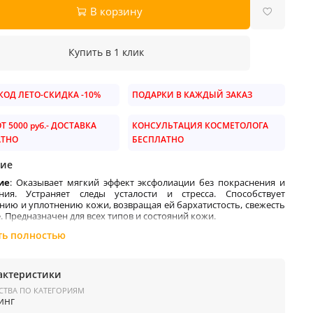
В корзину
Купить в 1 клик
ОД ЛЕТО-СКИДКА -10%
ПОДАРКИ В КАЖДЫЙ ЗАКАЗ
Т 5000 руб.- ДОСТАВКА
КОНСУЛЬТАЦИЯ КОСМЕТОЛОГА
АТНО
БЕСПЛАТНО
ие
ие
: Оказывает мягкий эффект эксфолиации без покраснения и
ия. Устраняет следы усталости и стресса. Способствует
нию и уплотнению кожи, возвращая ей бархатистость, свежесть
. Предназначен для всех типов и состояний кожи
.
есении возможно ощущение легкого жжения и покалывания.
ть полностью
ые ингредиенты
:
оградная кислота (5%) отшелушивает, при этом не вызывая
актеристики
и, обеспечивает хороший увлажняющий эффект, благодаря
СТВА ПО КАТЕГОРИЯМ
ьным свойствам это вещество быстро и равномерно проникает
инг
у, при проведении пилингов это позволяет контролировать