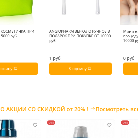
Рекомб
капилля
эффек
кровос
естеств
 КОСМЕТИЧКА ПРИ
ANGIOPHARM ЗЕРКАЛО РУЧНОЕ В
Мини н
Показа
5000 руб.
ПОДАРОК ПРИ ПОКУПКЕ ОТ 10000
процеду
руб.
10000 р
• тусклы
• сухос
• сниже
1 руб
0 руб
П
римен
корзину
В корзину
1–2 сло
Смойте 
Страна
ТОВАРЫ ПО АКЦИИ СО СКИДКОЙ от 20% !
Посмотреть вс
-20%
-20%