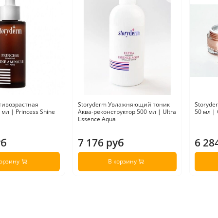
тивозрастная
Storyderm Увлажняющий тоник
Storyde
мл | Princess Shine
Aква-реконструктор 500 мл | Ultra
50 мл |
Essence Aqua
уб
7 176 руб
6 28
корзину
В корзину