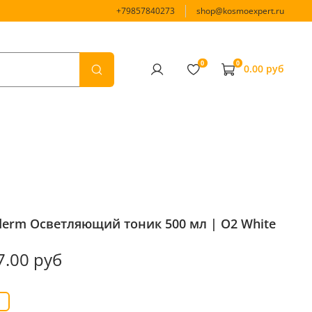
+79857840273
shop@kosmoexpert.ru
0
0
0.00 руб
derm Осветляющий тоник 500 мл | O2 White
7.00 руб