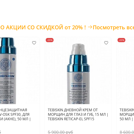
ТОВАРЫ ПО АКЦИИ СО СКИДКОЙ от 20% !
Посмотреть вс
-20%
-20%
ОЛНЦЕЗАЩИТНАЯ
TEBISKIN ДНЕВНОЙ КРЕМ ОТ
TEBISK
-OSK SPF30, ДЛЯ
МОРЩИН ДЛЯ ГЛАЗ И ГУБ, 15 МЛ |
МОРЩИН
 (АКНЕ), 50 МЛ |
TEBISKIN RETICAP-EL SPF15
50 МЛ |
б
5 900.00 руб
8 600.