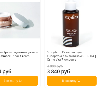
rm Крем с муцином улитки
Storyderm Осветляющая
S
 Osmocell Snail Cream
сыворотка с витамином С. 30 мл |
Сы
Osmo Vita 7 Ampoule
Pu
4 800 руб
4 руб
3 840 руб
6
В корзину
В корзину