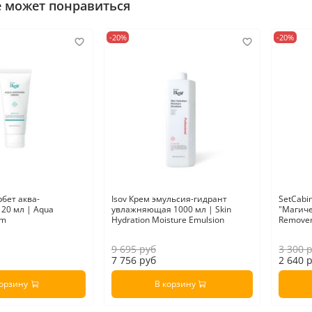
е может понравиться
-20%
-20%
рбет аква-
Isov Крем эмульсия-гидрант
SetCab
20 мл | Aqua
увлажняющая 1000 мл | Skin
"Магиче
am
Hydration Moisture Emulsion
Remover
9 695 руб
3 300 
7 756 руб
2 640 
корзину
В корзину