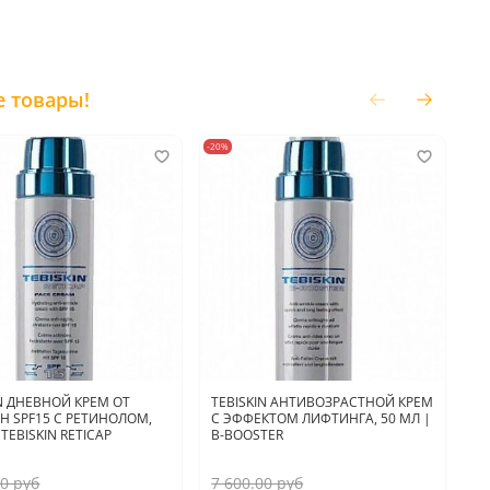
е товары!
-20%
-20
IN ДНЕВНОЙ КРЕМ ОТ
TEBISKIN АНТИВОЗРАСТНОЙ КРЕМ
A
 SPF15 С РЕТИНОЛОМ,
С ЭФФЕКТОМ ЛИФТИНГА, 50 МЛ |
Р
 TEBISKIN RETICAP
B-BOOSTER
R
00 руб
7 600.00 руб
4 