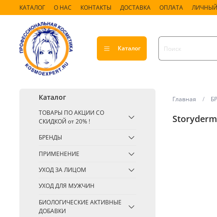
КАТАЛОГ
О НАС
КОНТАКТЫ
ДОСТАВКА
ОПЛАТА
ЛИЧНЫЙ
Каталог
Каталог
Главная
Б
ТОВАРЫ ПО АКЦИИ СО
Storyderm
СКИДКОЙ от 20% !
БРЕНДЫ
ПРИМЕНЕНИЕ
УХОД ЗА ЛИЦОМ
УХОД ДЛЯ МУЖЧИН
БИОЛОГИЧЕСКИЕ АКТИВНЫЕ
ДОБАВКИ