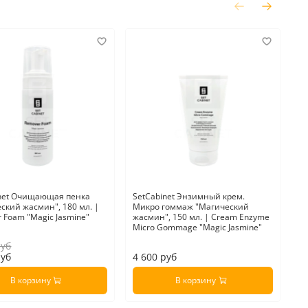
-2
inet Очищающая пенка
SetCabinet Энзимный крем.
Se
ский жасмин", 180 мл. |
Микро гоммаж "Магический
"G
 Foam "Magic Jasmine"
жасмин", 150 мл. | Cream Enzyme
Micro Gommage "Magic Jasmine"
руб
3
руб
4 600 руб
2
В корзину
В корзину