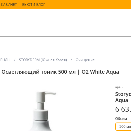
 КАБИНЕТ
БЬЮТИ-БЛОГ
РЕНДЫ
STORYDERM (Южная Корея)
Очищение
 Осветляющий тоник 500 мл | O2 White Aqua
арт.
-
Story
Aqua
6 63
Объем
500 мл