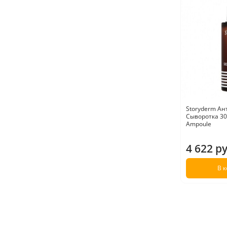
Storyderm Ан
Сыворотка 30 
Ampoule
4 622 р
В 