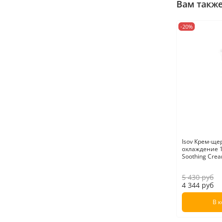
Вам такж
-20%
Isov Крем-ще
охлаждение 1
Soothing Cre
5 430 руб
4 344 руб
В 