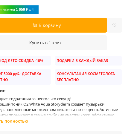
1 659 ₽
x 4
ти частями
В корзину
Купить в 1 клик
ОД ЛЕТО-СКИДКА -10%
ПОДАРКИ В КАЖДЫЙ ЗАКАЗ
Т 5000 руб.- ДОСТАВКА
КОНСУЛЬТАЦИЯ КОСМЕТОЛОГА
АТНО
БЕСПЛАТНО
ие
ная гидратация за несколько секунд!
ющий тоник O2 White Aqua Storyderm создает пузырьки
да, наполненные множеством питательных веществ. Активные
нты проникают в самые глубокие участки кожи, эффективно
поры и отшелушивая отмершие клетки кожи. Ежедневное
ть полностью
е шлифование - гладкая здоровая кожа.
ы: