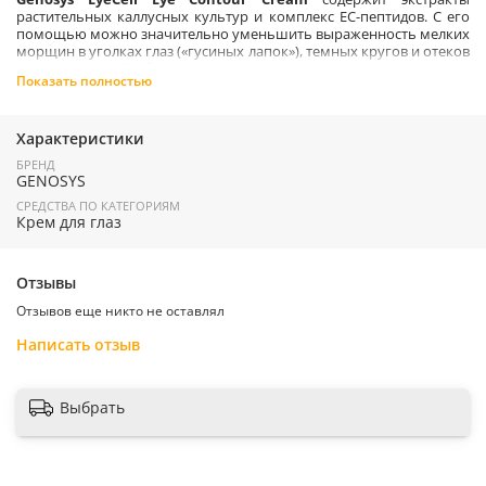
растительных каллусных культур и комплекс EC-пептидов. С его
помощью можно значительно уменьшить выраженность мелких
морщин в уголках глаз («гусиных лапок»), темных кругов и отеков
в подглазничной области.
Показать полностью
Активные ингредиенты
: Сквалан, Аденозин, Арбутин. Масло
семян Жожоба, Пальмитоиловый гексапептид-12, Медный
трипептид-1, Ацетиловый гексапептид-8. Комплекс для борьбы с
Характеристики
темными кругами: N-гидроксисукцинимид, Кризин,
БРЕНД
Пальмитоиловый Олигопептид. Эффективен против
GENOSYS
гиперпигментации, а также оказывает омолаживающее действие
на ткани вокруг глаз. Экстракты Растительных стволовых клеток.
СРЕДСТВА ПО КАТЕГОРИЯМ
Крем для глаз
Применение:
Наносите
Genosys EyeCell Eye Contour Cream
на
предварительно очищенную кожу области глаз утром и вечером.
Используйте совместно с сывороткой
EYECELL Eye Contour
Отзывы
Serum
, нанося крем поверх сыворотки, для интенсивной терапии
кожи в области вокруг глаз.
Отзывов еще никто не оставлял
Страна производитель:
Южная Корея
Написать отзыв
Выбрать