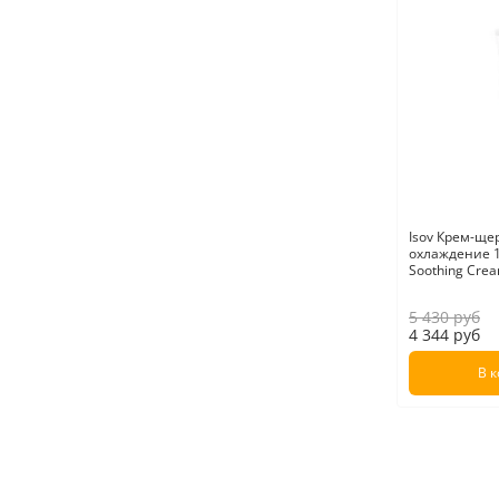
Isov Крем-ще
охлаждение 1
Soothing Cre
5 430 руб
4 344 руб
В 