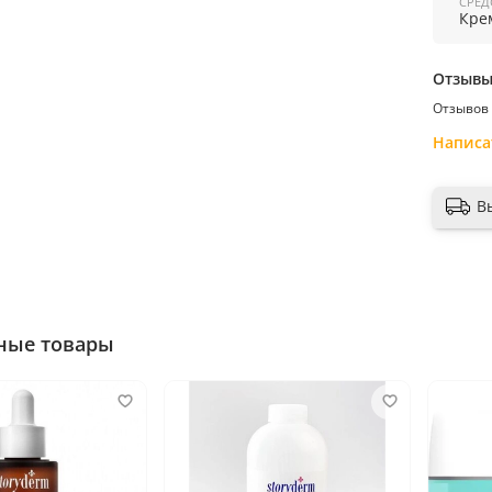
СРЕД
дв
Кре
по
р
б
Отзыв
бл
Отзывов 
ко
во
Написа
ма
за
В
Примен
и вечер
Страна
ные товары