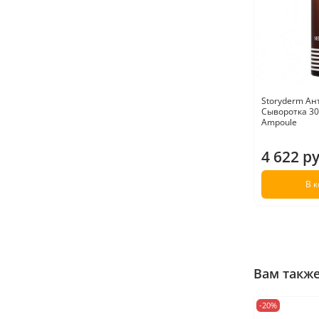
Storyderm Ан
Сыворотка 30 
Ampoule
4 622 р
В 
Вам такж
-20%