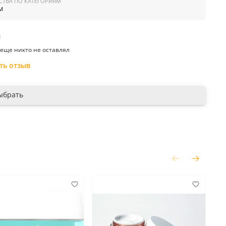
СТВА ПО КАТЕГОРИЯМ
ойная гидратация нон-стоп 24/7 за счёт синергии
м
ликветерниума-51 и гиалуроновой кислоты;
азглаживание морщин и сокращение пор за счёт
отулоподобного пептида;
ы
ок возраста за счет аденозина, трипептида меди и морского
еще никто не оставлял
ллагена;
сстановление липидного слоя благодаря церамидам, маслу
ть отзыв
кадамии и лецитину;
щита от внешних раздражителей, детокс и антиоксидант.
ыбрать
ение:
Нанести на очищенную кожу лица, шеи и декольте утром
ом.
 производитель:
Корея
-2