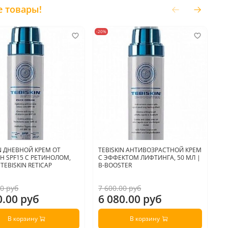
е товары!
-20%
-20
IN ДНЕВНОЙ КРЕМ ОТ
TEBISKIN АНТИВОЗРАСТНОЙ КРЕМ
A
 SPF15 С РЕТИНОЛОМ,
С ЭФФЕКТОМ ЛИФТИНГА, 50 МЛ |
Р
 TEBISKIN RETICAP
B-BOOSTER
R
00 руб
7 600.00 руб
4 
0.00 руб
6 080.00 руб
3
В корзину
В корзину