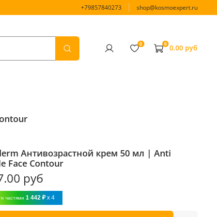
+79857840273
shop@kosmoexpert.ru
0
0
0.00 руб
Contour
derm Антивозрастной крем 50 мл | Anti
le Face Contour
7.00 руб
1 442 ₽
x 4
ти частями