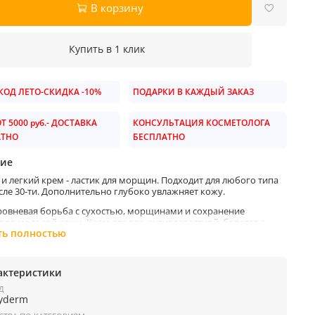
В корзину
Купить в 1 клик
ОД ЛЕТО-СКИДКА -10%
ПОДАРКИ В КАЖДЫЙ ЗАКАЗ
Т 5000 руб.- ДОСТАВКА
КОНСУЛЬТАЦИЯ КОСМЕТОЛОГА
АТНО
БЕСПЛАТНО
ие
и легкий крем - ластик для морщин. Подходит для любого типа
сле 30-ти. Дополнительно глубоко увлажняет кожу.
овневая борьба с сухостью, морщинами и сохранение
ов молодой кожи. Крем для век, антивозрастной, борется с
ми, обладает легкой текстурой, быстро впитывается. Состав
ть полностью
а богат различными растительными экстрактами, такие как,
 цветков камелии, лаванды, календулы и др. Крем борется с
ременным старением кожи, увлажняет, питает, придает
актеристики
ь и эластичность.
Д
:
ryderm