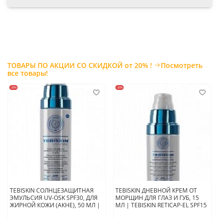
Применение:
Нанести на очищенную кожу на 15-20 минут, по
истечении времени снять основу и до-впитать остатки маски, не
смывать. Идеальна для «закрытия» процедуры мезотерапии и
других травмирующих методик
.
.
ТОВАРЫ ПО АКЦИИ СО СКИДКОЙ от 20% !
Посмотреть
все товары!
Страна производитель:
Южная
Корея
-20%
-20%
TEBISKIN СОЛНЦЕЗАЩИТНАЯ
TEBISKIN ДНЕВНОЙ КРЕМ ОТ
ЭМУЛЬСИЯ UV-OSK SPF30, ДЛЯ
МОРЩИН ДЛЯ ГЛАЗ И ГУБ, 15
ЖИРНОЙ КОЖИ (АКНЕ), 50 МЛ |
МЛ | TEBISKIN RETICAP-EL SPF15