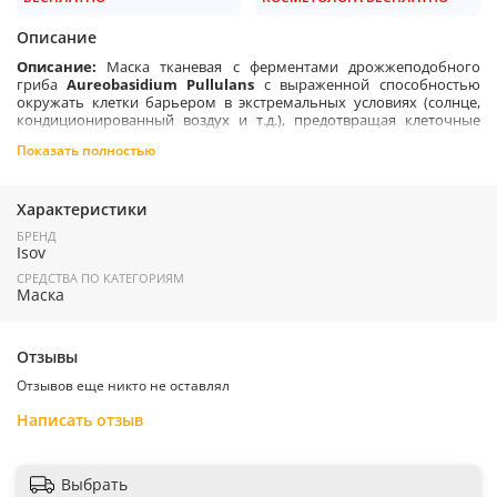
Описание
Описание:
Маска тканевая с ферментами дрожжеподобного
гриба
Aureobasidium Pullulans
с выраженной способностью
окружать клетки барьером в экстремальных условиях (солнце,
кондиционированный воздух и т.д.), предотвращая клеточные
повреждения. Видимое восстановление естественной защиты
Показать полностью
кожи, повышение эластичности и гидратации и выравнивание ее
поверхности!
Ферменты дрожжеподобного гриба
Aereobasidium Pullulans
-
Характеристики
содержат экзополисахарид, которые выполняют роль
БРЕНД
саморегуляторов процессов роста и развития, служат барьером
Isov
между клетками и окружающей средой, являются резервуаром и
выполняют протекторную функцию против высушивания,
СРЕДСТВА ПО КАТЕГОРИЯМ
защищая клетки от стрессов в экстремальных условия.
Маска
Активные ингредиенты:
Шелковистые целлюлозные листы, экстракт плодов розы
Отзывы
мультифлоры, экстракт листьев эриоботрии японской (японской
Отзывов еще никто не оставлял
мушмулы), человеческий олигопептид-1, стволовые клетки
томата, полисахариды, которые секретируются
Написать отзыв
микроорганизмами aureobasidium pullulans в окружающую их
среду.
Выбрать