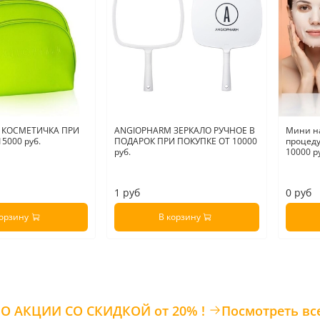
необход
применен
При про
шелушен
добавит
барьер
увеличи
!!! Толь
АНА
, с
непере
 КОСМЕТИЧКА ПРИ
ANGIOPHARM ЗЕРКАЛО РУЧНОЕ В
Мини н
защиту.
5000 руб.
ПОДАРОК ПРИ ПОКУПКЕ ОТ 10000
процеду
руб.
10000 р
.
1 руб
0 руб
Страна 
корзину
В корзину
ТОВАРЫ ПО АКЦИИ СО СКИДКОЙ от 20% !
Посмотреть вс