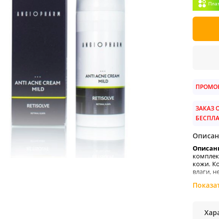
Пла
ПРОМОК
ЗАКАЗ О
БЕСПЛ
Описан
Описан
комплек
кожи. К
влаги, 
.
Дигидр
Показа
также 
избыточ
Хар
Ниаци