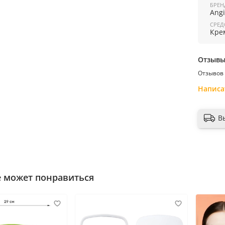
при ак
БРЕН
противо
Ang
свойст
СРЕД
чувстви
Кре
фермент
Крем д
космет
Отзыв
формы
метабол
Отзывов 
активн
хорошо 
Написа
не вызы
концент
В
Крем им
кожи.
Активн
ретина
кислот
е может понравиться
П
риме
легкими
!!! Рет
начиная
ввода в