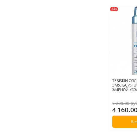
-20%
TEBISKIN С
ЭМУЛЬСИЯ UV
ЖИРНОЙ КОЖИ
5 200.00 ру
4 160.0
В 