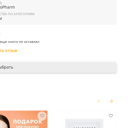
не, благодаря его антиоксидантным, антимикробным и
Д
воспалительным свойствам. Azelamide MEA проявляет те же
ioPharm
ва, что и азелаиновая кислота, но без повышения
СТВА ПО КАТЕГОРИЯМ
тельности кожи: регулирует жирность кожи, снижает активность
м
а 5а-редуктаза и оказывает противовоспалительное действие.
ля проблемной кожи
содержит в составе современный
ический ретиноид
Retinaldehyde
- предшественник активной
ы
 витамина
А
— третиноина, поэтому достаточно быстро
изируется в коже до ретиноевой кислоты.
Retinal
оказывает
еще никто не оставлял
ое себорегулирующее и противовоспалительное действие,
переносится даже самой чувствительной кожей и практически
ть отзыв
вает побочных эффектов. Для коррекции акне применяется в
рации от 0,05%.
ыбрать
еет максимально комфортную текстуру для себопрофицитной
ые ингредиенты:
ль
(0,06%),
ниацинамид
,
азамид
,
Cellike
,
гиалуроновая
а
,
Fucogel®
,
дигидрокверцетин
, витамин Е.
нение:
нанести на очищенную кожу лица, шеи и декольте
 массажными движениями, избегая область вокруг глаз
.
иноиды необходимо вводить в уход по правилу "лестницы",
 с наименьшей концентрации, постепенно повышая процент
 средстве. Начинать применение средства с ретиноидами