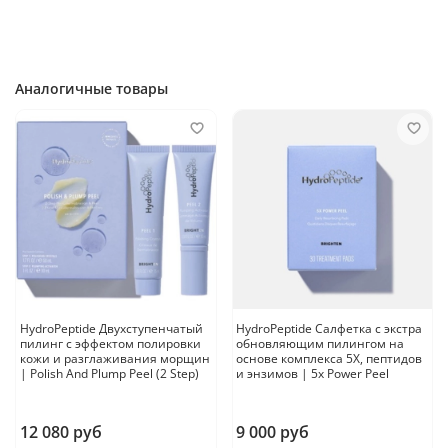
клеточного обновления;
мягкое осветление пигментации и выравнивание тона
кожи.
Аналогичные товары
Профессиональный совет:
Нанесите крем на предварительно
очищенную кожу лица, шеи и декольте после использования
сыворотки по назначению. Распределите и внедрите легкими
круговыми и похлопывающими движениями до полного
впитывания. Подходит для утреннего и вечернего ухода. Утром
может наноситься под крем SPF или как база под макияж.
Страна производитель:
США
HydroPeptide Двухступенчатый
HydroPeptide Салфетка с экстра
пилинг с эффектом полировки
обновляющим пилингом на
кожи и разглаживания морщин
основе комплекса 5Х, пептидов
| Polish And Plump Peel (2 Step)
и энзимов | 5x Power Peel
12 080 руб
9 000 руб