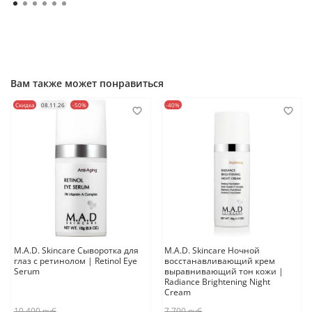
Вам также может понравиться
Скидка
08.11.26
-50%
-40%
M.A.D. Skincare Сыворотка для
M.A.D. Skincare Ночной
глаз с ретинолом | Retinol Eye
восстанавливающий крем
Serum
выравнивающий тон кожи |
Radiance Brightening Night
Cream
10 400 руб
7 700 руб