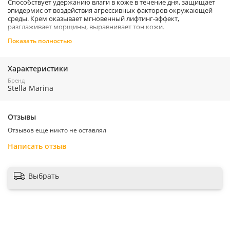
Способствует удержанию влаги в коже в течение дня, защищает
эпидермис от воздействия агрессивных факторов окружающей
среды. Крем оказывает мгновенный лифтинг-эффект,
разглаживает морщины, выравнивает тон кожи.
Активные компоненты крема стимулируют процессы
Показать полностью
регенерации клеток, улучшают микроциркуляцию крови и
насыщают кожу необходимыми питательными веществами.
Регулярное использование средства способствует повышению
Характеристики
упругости и эластичности кожи, замедляет процесс старения и
Бренд
обеспечивает здоровый и сияющий вид.
Stella Marina
ПРИМЕНЕНИЕ:
Наносить крем рекомендуется утром после
очищения и тонизирования кожи. Равномерно распределите
небольшое количество продукта по лицу и шее массажными
Отзывы
движениями. Используйте средство ежедневно для достижения
выраженного антивозрастного эффекта и поддержания здоровья
Отзывов еще никто не оставлял
кожных покровов.
Написать отзыв
Страна производитель:
Россия
Выбрать