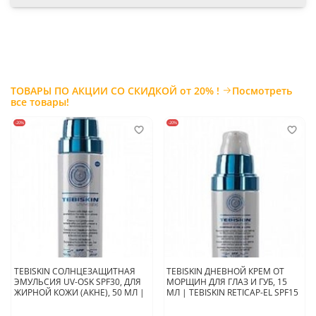
сапонинов и базаминостерола, аминокислот, кверцетина и
кемпферола.
Экстракт корня Маки перуанской
– в составе особые эфирные
масла, насыщенные тирозином, фенилаланином и аргинином,
благодаря которым осуществляется естественная выработка и
активация гормонов.
ТОВАРЫ ПО АКЦИИ СО СКИДКОЙ от 20% !
Посмотреть
все товары!
-20%
-20%
Применение:
На очищенную кожу вместо тоника нанести
тающую пенку
ISOV 3D & Collagen Snow Solution
(достаточно
одного нажатия на помпу). Равномерно распределить по лицу,
дать впитаться несколько секунд и сверху нанести крем или
любое другое ухаживающее активное средство
.
.
Страна производитель:
Южная
Корея
TEBISKIN СОЛНЦЕЗАЩИТНАЯ
TEBISKIN ДНЕВНОЙ КРЕМ ОТ
ЭМУЛЬСИЯ UV-OSK SPF30, ДЛЯ
МОРЩИН ДЛЯ ГЛАЗ И ГУБ, 15
ЖИРНОЙ КОЖИ (АКНЕ), 50 МЛ |
МЛ | TEBISKIN RETICAP-EL SPF15