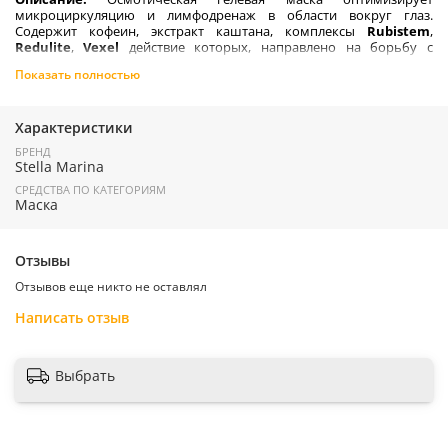
микроциркуляцию и лимфодренаж в области вокруг глаз.
Содержит кофеин, экстракт каштана, комплексы
Rubistem
,
Redulite
,
Vexel
действие которых, направлено на борьбу с
тёмными кругами, отечностью, морщинами.
Показать полностью
Активные компоненты
: экстракт конского каштана, комплексы
Rubistem
,
Redulite
,
Vexel
, экстракты зеленого кофе, гуараны.
Характеристики
Действие
:
БРЕНД
восстанавливает микроциркуляцию и дренаж;
Stella Marina
уменьшает отеки и темные круги периорбитальной
СРЕДСТВА ПО КАТЕГОРИЯМ
области;
Маска
тонизирует кожу, разглаживает морщины.
Отзывы
Отзывов еще никто не оставлял
Страна производитель:
Россия
Написать отзыв
Выбрать