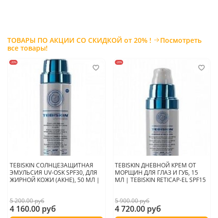
— Чувствительной, обезвоженной и комбинированной кожи.
Объедините науку и природу в своем салоне — результат заметен
уже после первого сеанса!
ТОВАРЫ ПО АКЦИИ СО СКИДКОЙ от 20% !
Посмотреть
все товары!
Страна производитель:
Германия
-20%
-20%
TEBISKIN СОЛНЦЕЗАЩИТНАЯ
TEBISKIN ДНЕВНОЙ КРЕМ ОТ
ЭМУЛЬСИЯ UV-OSK SPF30, ДЛЯ
МОРЩИН ДЛЯ ГЛАЗ И ГУБ, 15
ЖИРНОЙ КОЖИ (АКНЕ), 50 МЛ |
МЛ | TEBISKIN RETICAP-EL SPF15
5 200.00 руб
5 900.00 руб
4 160.00 руб
4 720.00 руб