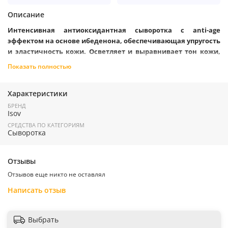
Описание
Интенсивная антиоксидантная сыворотка с
anti-age
эффектом на основе ибеденона, обеспечивающая упругость
и эластичность кожи. Осветляет и выравнивает тон кожи,
профилактирует фото- и хроностарение, стимулирует
Показать полностью
синтез коллагена и эластина, гидрирует и предотвращает
трансдермальную потерю влаги.
Характеристики
Активные ингредиенты
:
Ella 4
- увеличивает выработку
коллагена и подавляет воспаление. Катехин и глутатион
БРЕНД
Isov
улучшающий тон кожи. Идебенон активизирует синтез
коллагена, поддерживает и укрепляет общую эластичность и
СРЕДСТВА ПО КАТЕГОРИЯМ
здоровье кожи.
Сыворотка
Применение:
После тонизирования равномерно нанесите на
Отзывы
лицо и шею.
Отзывов еще никто не оставлял
Написать отзыв
.
Выбрать
Страна производитель:
Южная
Корея