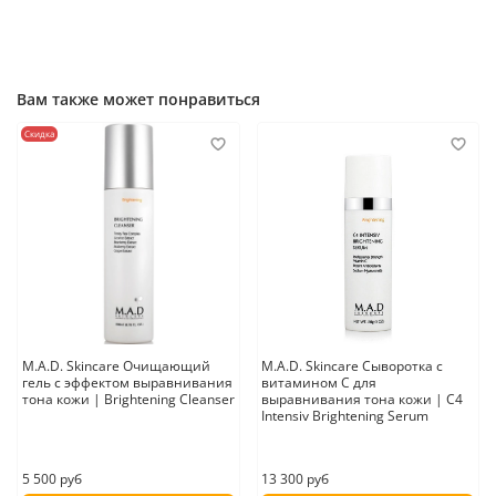
Применение:
Для любого типа кожи.Очистите лицо с помощью
соответствующего очищающего средства. Протонизируйте кожу.
Нанесите небольшое количество сыворотки на участки
пигментированной кожи и слегка помассировать. Нанесите
соответствующий крем.
Вам также может понравиться
Скидка
Страна производитель:
США
M.A.D. Skincare Очищающий
M.A.D. Skincare Сыворотка с
гель с эффектом выравнивания
витамином С для
тона кожи | Brightening Cleanser
выравнивания тона кожи | C4
Intensiv Brightening Serum
5 500 руб
13 300 руб