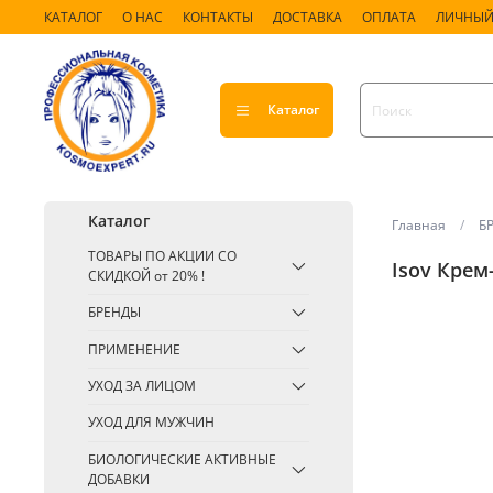
КАТАЛОГ
О НАС
КОНТАКТЫ
ДОСТАВКА
ОПЛАТА
ЛИЧНЫЙ
Каталог
Каталог
Главная
Б
ТОВАРЫ ПО АКЦИИ СО
Isov Крем
СКИДКОЙ от 20% !
БРЕНДЫ
ПРИМЕНЕНИЕ
УХОД ЗА ЛИЦОМ
УХОД ДЛЯ МУЖЧИН
БИОЛОГИЧЕСКИЕ АКТИВНЫЕ
ДОБАВКИ