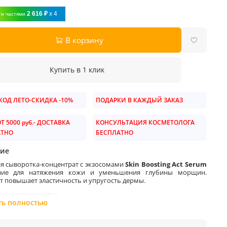
2 616 ₽
x 4
ти частями
В корзину
Купить в 1 клик
ОД ЛЕТО-СКИДКА -10%
ПОДАРКИ В КАЖДЫЙ ЗАКАЗ
Т 5000 руб.- ДОСТАВКА
КОНСУЛЬТАЦИЯ КОСМЕТОЛОГА
АТНО
БЕСПЛАТНО
ие
я сыворотка-концентрат с экзосомами
Skin Boosting Act Serum
ние для натяжения кожи и уменьшения глубины морщин.
т повышает эластичность и упругость дермы
.
ые ингредиенты:
ть полностью
кзосомы:
микроскопические везикулы, "мессенджеры", которые
т матричные РНК и фрагменты ДНК, различные белки, липиды
кислоты. Экзосомы легко попадают в клетки (клетка «съедает»