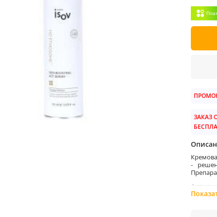
Пла
ПРОМОК
ЗАКАЗ О
БЕСПЛ
Описан
Кремова
- реше
Препара
Активн
Показа
- Фитоэ
содержа
и амино