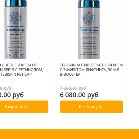
IN ДНЕВНОЙ КРЕМ ОТ
TEBISKIN АНТИВОЗРАСТНОЙ КРЕМ
A
 SPF15 С РЕТИНОЛОМ,
С ЭФФЕКТОМ ЛИФТИНГА, 50 МЛ |
Р
 TEBISKIN RETICAP
B-BOOSTER
R
00 руб
7 600.00 руб
4 
0.00 руб
6 080.00 руб
3
В корзину
В корзину