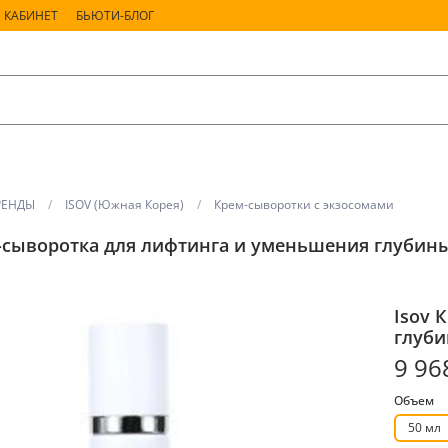
 КАБИНЕТ
БЬЮТИ-БЛОГ
РЕНДЫ
ISOV (Южная Корея)
Крем-сыворотки с экзосомами
-сыворотка для лифтинга и уменьшения глубины 
Isov 
глуби
9 96
Объем
50 мл