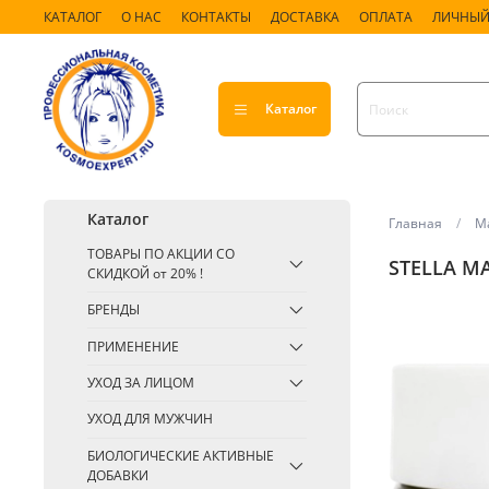
КАТАЛОГ
О НАС
КОНТАКТЫ
ДОСТАВКА
ОПЛАТА
ЛИЧНЫЙ
Каталог
Каталог
Главная
Ма
ТОВАРЫ ПО АКЦИИ СО
STELLA M
СКИДКОЙ от 20% !
БРЕНДЫ
ПРИМЕНЕНИЕ
УХОД ЗА ЛИЦОМ
УХОД ДЛЯ МУЖЧИН
БИОЛОГИЧЕСКИЕ АКТИВНЫЕ
ДОБАВКИ