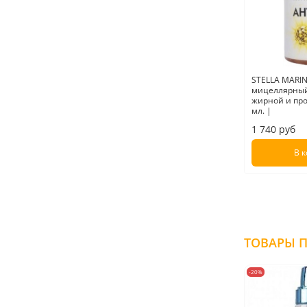
STELLA MARIN
мицеллярный
жирной и про
мл. |
1 740 руб
В 
-20%