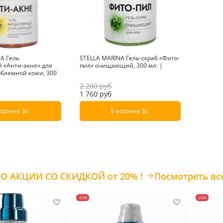
A Гель
STELLA MARINA Гель-скраб «Фито-
 «Анти-акне» для
пил» очищающий, 300 мл. |
блемной кожи, 300
2 200 руб
1 760 руб
корзину
В корзину
ТОВАРЫ ПО АКЦИИ СО СКИДКОЙ от 20% !
Посмотреть вс
-20%
-20%