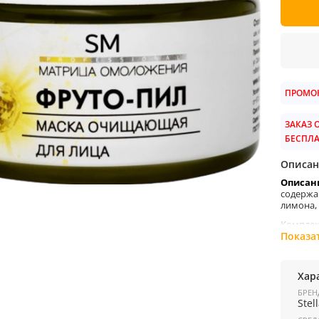
ПРОМОК
ЗАКАЗ О
БЕСПЛ
Описан
Описан
содержа
лимона, 
Комплек
клеток
Показа
тонизир
Экстрак
Хар
антисеп
БРЕН
Действ
Stel
гл