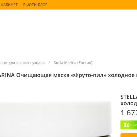
 КАБИНЕТ
БЬЮТИ-БЛОГ
ски для экспресс уходов
Stella Marina (Россия)
ARINA Очищающая маска «Фруто-пил» холодное г
STELL
холод
1 67
Пла