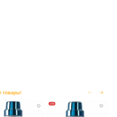
е товары!
-20%
-20