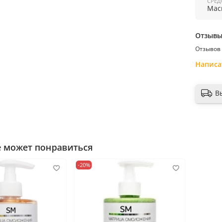
СРЕД
р
Мас
о
то
Отзыв
Отзывов 
Написа
Страна 
В
е может понравиться
-20%