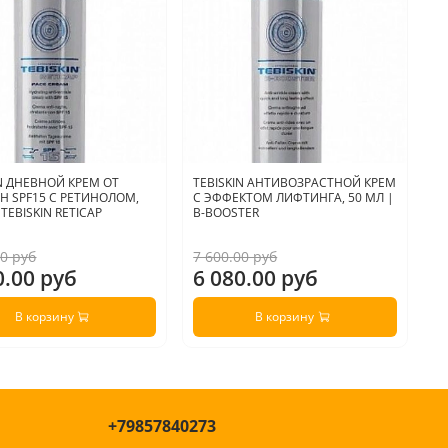
IN ДНЕВНОЙ КРЕМ ОТ
TEBISKIN АНТИВОЗРАСТНОЙ КРЕМ
A
 SPF15 С РЕТИНОЛОМ,
С ЭФФЕКТОМ ЛИФТИНГА, 50 МЛ |
Р
 TEBISKIN RETICAP
B-BOOSTER
R
00 руб
7 600.00 руб
4 
0.00 руб
6 080.00 руб
3
В корзину
В корзину
+79857840273