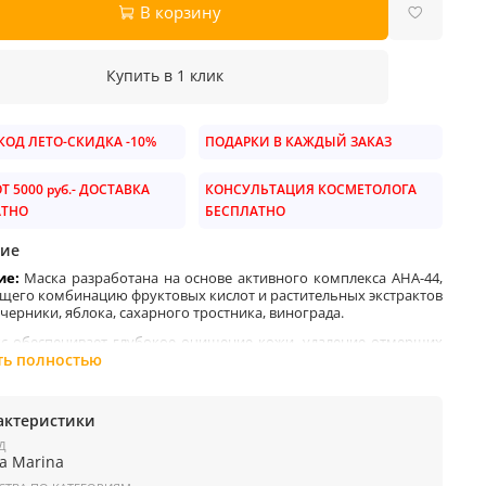
В корзину
Купить в 1 клик
ОД ЛЕТО-СКИДКА -10%
ПОДАРКИ В КАЖДЫЙ ЗАКАЗ
Т 5000 руб.- ДОСТАВКА
КОНСУЛЬТАЦИЯ КОСМЕТОЛОГА
АТНО
БЕСПЛАТНО
ие
ие:
Маска разработана на основе активного комплекса АНА-44,
щего комбинацию фруктовых кислот и растительных экстрактов
черники, яблока, сахарного тростника, винограда.
с обеспечивает глубокое очищение кожи, удаление отмерших
 эпидермиса, детоксикацию, увлажнение, отбеливание и
ть полностью
ование кожи.
т коры ивы (
Bio-Pol™
), дополняющий рецептуру, оказывает
актеристики
тическое действие
.
Д
ие
:
la Marina
убоко очищает кожу, препятствует гиперкератозу, выравнивает