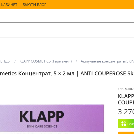
 КАБИНЕТ
БЬЮТИ-БЛОГ
РЕНДЫ
KLAPP COSMETICS (Германия)
Ампульные концентраты SKI
metics Концентрат, 5 × 2 мл | ANTI COUPEROSE Sk
арт.
A9007
KLAPP
COUPE
3 27
Пла