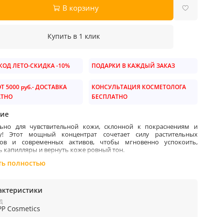
В корзину
Купить в 1 клик
ОД ЛЕТО-СКИДКА -10%
ПОДАРКИ В КАЖДЫЙ ЗАКАЗ
Т 5000 руб.- ДОСТАВКА
КОНСУЛЬТАЦИЯ КОСМЕТОЛОГА
АТНО
БЕСПЛАТНО
ие
ьно для чувствительной кожи, склонной к покраснениям и
зу! Этот мощный концентрат сочетает силу растительных
тов и современных активов, чтобы мгновенно успокоить,
ь капилляры и вернуть коже ровный тон.
ть полностью
е ингредиенты:
кт иглицы (
Ruscus Aculeatus
): сужает сосуды, улучшает
ркуляцию, уменьшает сосудистые «звездочки».
актеристики
а азиатская (
Centella Asiatica
): восстанавливает эластичность
Д
ров, снимает покраснения и стимулирует регенерацию.
PP Cosmetics
(из конского каштана): укрепляет сосудистые стенки,