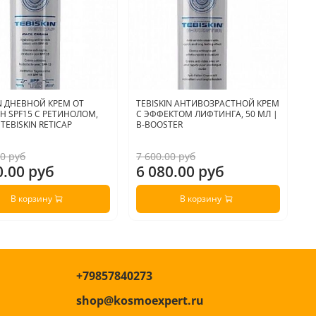
IN ДНЕВНОЙ КРЕМ ОТ
TEBISKIN АНТИВОЗРАСТНОЙ КРЕМ
A
 SPF15 С РЕТИНОЛОМ,
С ЭФФЕКТОМ ЛИФТИНГА, 50 МЛ |
Р
 TEBISKIN RETICAP
B-BOOSTER
R
00 руб
7 600.00 руб
4 
0.00 руб
6 080.00 руб
3
В корзину
В корзину
+79857840273
shop@kosmoexpert.ru