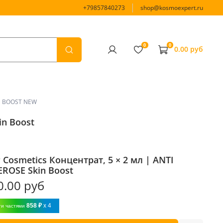
+79857840273
shop@kosmoexpert.ru
0
0
0.00 руб
N BOOST NEW
in Boost
 Cosmetics Концентрат, 5 × 2 мл | ANTI
ROSE Skin Boost
0.00 руб
858 ₽
x 4
ти частями