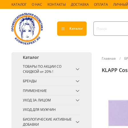
КАТАЛОГ
О НАС
КОНТАКТЫ
ДОСТАВКА
ОПЛАТА
ЛИЧНЫЙ
Каталог
Каталог
Главная
Б
ТОВАРЫ ПО АКЦИИ СО
KLAPP Cos
СКИДКОЙ от 20% !
БРЕНДЫ
ПРИМЕНЕНИЕ
УХОД ЗА ЛИЦОМ
УХОД ДЛЯ МУЖЧИН
БИОЛОГИЧЕСКИЕ АКТИВНЫЕ
ДОБАВКИ