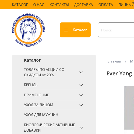
КАТАЛОГ
О НАС
КОНТАКТЫ
ДОСТАВКА
ОПЛАТА
ЛИЧНЫЙ
Каталог
Каталог
Главная
Ма
ТОВАРЫ ПО АКЦИИ СО
Ever Yang
СКИДКОЙ от 20% !
БРЕНДЫ
ПРИМЕНЕНИЕ
УХОД ЗА ЛИЦОМ
УХОД ДЛЯ МУЖЧИН
БИОЛОГИЧЕСКИЕ АКТИВНЫЕ
ДОБАВКИ