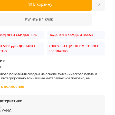
В корзину
Купить в 1 клик
ОД ЛЕТО-СКИДКА -10%
ПОДАРКИ В КАЖДЫЙ ЗАКАЗ
Т 5000 руб.- ДОСТАВКА
КОНСУЛЬТАЦИЯ КОСМЕТОЛОГА
АТНО
БЕСПЛАТНО
ие
е
вого поколения создана на основе вулканического пепла, в
 интегрировано тончайшее металлическое полотно, ее
я сторона покрыта серебристой мембраной, ускоряющей
ение активных ингредиентов в кожу, отражающей
ть полностью
асные лучи и создающей эффект термосауны. Средство
т поступление влаги, питательных и минеральных веществ в
 оптимизирует обменные процессы, устраняет застойные
актеристики
, уменьшает отечность и видимость постакне, способствует
ю жировых отложений. Ванилилбутиловый эфир и стволовые
Д
R YANG
з почек белой березы, оливы, лесного ореха оказывают