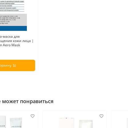
ро-маска для
ищения кожи лица |
an Aero Mask
корзину
е может понравиться