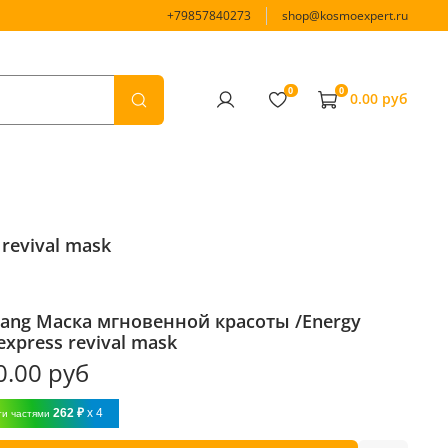
+79857840273
shop@kosmoexpert.ru
0
0
0.00 руб
revival mask
Yang Маска мгновенной красоты /Energy
express revival mask
0.00 руб
262 ₽
x 4
ти частями