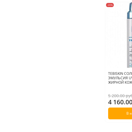
-20%
TEBISKIN С
ЭМУЛЬСИЯ UV
ЖИРНОЙ КОЖИ
5 200.00 ру
4 160.0
В 