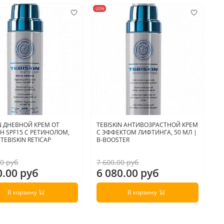
-20%
-20
IN ДНЕВНОЙ КРЕМ ОТ
TEBISKIN АНТИВОЗРАСТНОЙ КРЕМ
A
 SPF15 С РЕТИНОЛОМ,
С ЭФФЕКТОМ ЛИФТИНГА, 50 МЛ |
Р
 TEBISKIN RETICAP
B-BOOSTER
R
00 руб
7 600.00 руб
4 
0.00 руб
6 080.00 руб
3
В корзину
В корзину