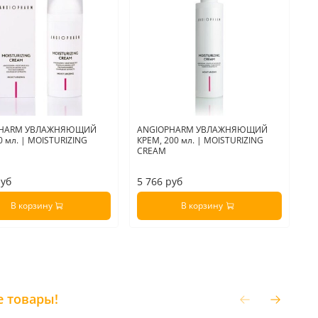
PHARM УВЛАЖНЯЮЩИЙ
ANGIOPHARM УВЛАЖНЯЮЩИЙ
A
0 мл. | MOISTURIZING
КРЕМ, 200 мл. | MOISTURIZING
У
CREAM
| 
2
руб
5 766 руб
2
В корзину
В корзину
е товары!