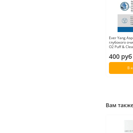
Ever Yang Аэ
глубокого оч
O2 Puff & Cle
400 руб
В 
Вам такж