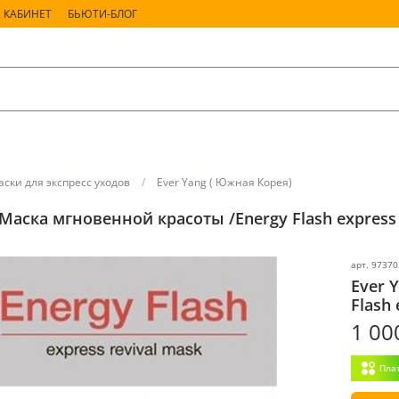
 КАБИНЕТ
БЬЮТИ-БЛОГ
ски для экспресс уходов
Ever Yang ( Южная Корея)
 Маска мгновенной красоты /Energy Flash express 
арт.
97370
Ever 
Flash 
1 00
Пла