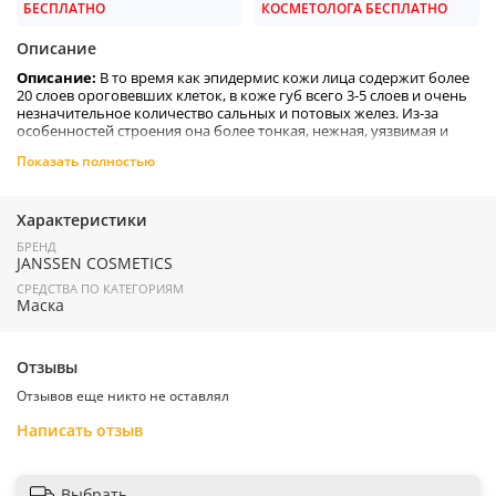
БЕСПЛАТНО
КОСМЕТОЛОГА БЕСПЛАТНО
Описание
Описание:
В то время как эпидермис кожи лица содержит более
20 слоев ороговевших клеток, в коже губ всего 3-5 слоев и очень
незначительное количество сальных и потовых желез. Из-за
особенностей строения она более тонкая, нежная, уязвимая и
значительно быстрее теряет влагу. Как следствие — сухость,
Показать полностью
появление трещинок и «кисетных» морщин.
Маска Янссен работает в ночное время, когда процессы
регенерации кожи (в том числе синтез коллагена и
Характеристики
восстановление коллагеновых волокон) протекают наиболее
БРЕНД
активно. Именно поэтому богатая питательными и
JANSSEN COSMETICS
восстанавливающими компонентами маска наносится на губы
вечером и остается на всю ночь для интенсивного воздействия.
СРЕДСТВА ПО КАТЕГОРИЯМ
Маска
Goodnight Lip Maskсодержит растительные липиды, которые при
нанесении на губы тают и образуют шелковистую защитную
пленку. Масло Shea, воск подсолнечника и канделильский воск
Отзывы
смягчают нежную кожу губ и защищают ее от потери влаги.
Хлопковое и льняное масла насыщают кожу незаменимыми
Отзывов еще никто не оставлял
жирными кислотами и витаминами. Обогащенная экстрактом
Написать отзыв
паракресса (акмеллы огородной) и гиалуроновой кислотой, маска
заметно разглаживает кожу над верхней губой, делая
незаметными морщинки.
Выбрать