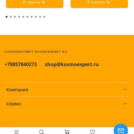
В корзину
В корзину
кожу лица, включая область вокруг глаз, шеи и декольте, в
качестве маски и/ или обертывания. Оставить на 10–15 минут.
Удалить влажными спонжами и продолжить уход. Рекомендуется
использовать 1–2 раза в неделю
.
Страна производитель:
Россия
КОСМОЭКСПЕРТ KOSMOEXPERT.RU
+79857840273
shop@kosmoexpert.ru
Компания
Сервис