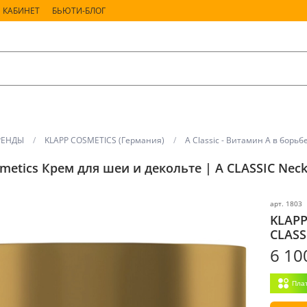
 КАБИНЕТ
БЬЮТИ-БЛОГ
РЕНДЫ
KLAPP COSMETICS (Германия)
A Classic - Витамин А в бор
metics Крем для шеи и декольте | A CLASSIC Neck
арт.
1803
KLAPP
CLASS
6 10
Пла