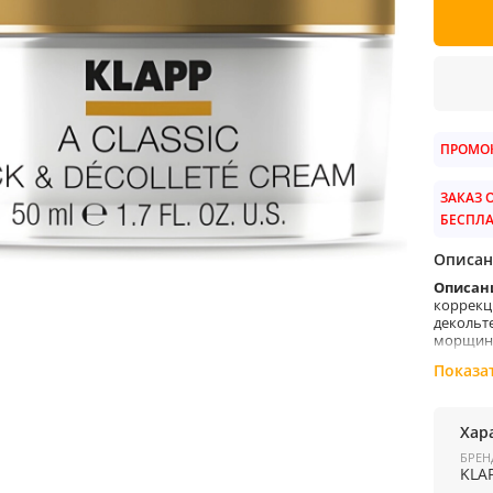
ПРОМОК
ЗАКАЗ О
БЕСПЛ
Описан
Описан
коррекц
декольт
морщинк
кожу пи
Показа
Примен
Хар
или веч
БРЕН
KLA