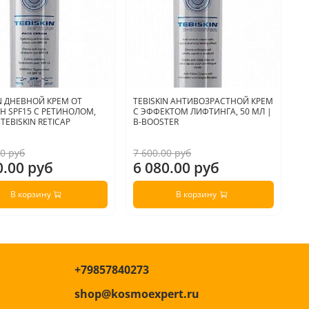
IN ДНЕВНОЙ КРЕМ ОТ
TEBISKIN АНТИВОЗРАСТНОЙ КРЕМ
A
 SPF15 С РЕТИНОЛОМ,
С ЭФФЕКТОМ ЛИФТИНГА, 50 МЛ |
Р
 TEBISKIN RETICAP
B-BOOSTER
R
00 руб
7 600.00 руб
4 
0.00 руб
6 080.00 руб
3
В корзину
В корзину
+79857840273
shop@kosmoexpert.ru