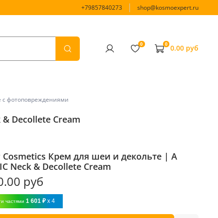
+79857840273
shop@kosmoexpert.ru
0
0
0.00 руб
ьбе с фотоповреждениями
 & Decollete Cream
 Cosmetics Крем для шеи и декольте | A
IC Neck & Decollete Cream
0.00 руб
1 601 ₽
x 4
ти частями