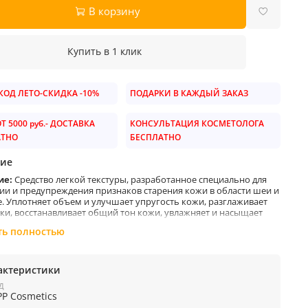
В корзину
Купить в 1 клик
ОД ЛЕТО-СКИДКА -10%
ПОДАРКИ В КАЖДЫЙ ЗАКАЗ
Т 5000 руб.- ДОСТАВКА
КОНСУЛЬТАЦИЯ КОСМЕТОЛОГА
АТНО
БЕСПЛАТНО
ие
ие:
Средство легкой текстуры, разработанное специально для
ии и предупреждения признаков старения кожи в области шеи и
е. Уплотняет объем и улучшает упругость кожи, разглаживает
и, восстанавливает общий тон кожи, увлажняет и насыщает
тательными веществами.
ть полностью
ение:
Наносить на очищенную кожу шеи и декольте утром и/
актеристики
ером.
Д
PP Cosmetics