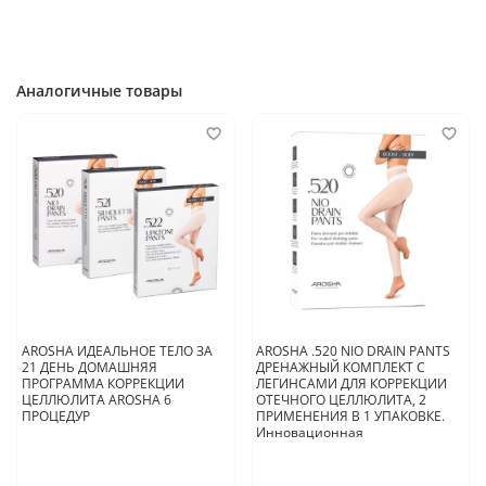
биодоступность активных ингредиентов
Оставьте на 30-60 минут
Снимите полиэтиленовые штаны, затем легинсы
.522 UP&TONE
PANT
Аналогичные товары
Круговыми массажными движениями распределите остатки
продукта до полного впитывания
После процедуры рекомендуется несколько часов не принимать
душ или ванну, чтобы активные ингредиенты оказали
максимальное воздействие.
.522 UP&TONE
PANT
применяются 1-
2 раза в неделю вне зависимости от времени суток. Для
поддержания полученных результатов воспользуйтесь кремом
AROSHA NIO DRAIN
как в утреннем, так и вечернем уходе.
AROSHA ИДЕАЛЬНОЕ ТЕЛО ЗА
AROSHA .520 NIO DRAIN PANTS
21 ДЕНЬ ДОМАШНЯЯ
ДРЕНАЖНЫЙ КОМПЛЕКТ С
ПРОГРАММА КОРРЕКЦИИ
ЛЕГИНСАМИ ДЛЯ КОРРЕКЦИИ
ЦЕЛЛЮЛИТА AROSHA 6
ОТЕЧНОГО ЦЕЛЛЮЛИТА, 2
ПРОЦЕДУР
ПРИМЕНЕНИЯ В 1 УПАКОВКЕ.
Инновационная