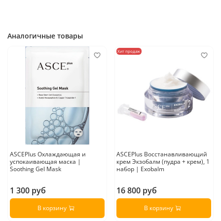
реже, чтобы кожа успела привыкнуть к его действию
.
Страна-производитель:
Южная Корея.
Аналогичные товары
Хит продаж
ASCEPlus Охлаждающая и
ASCEPlus Восстанавливающий
успокаивающая маска |
крем Экзобалм (пудра + крем), 1
Soothing Gel Mask
набор | Exobalm
1 300 руб
16 800 руб
В корзину
В корзину